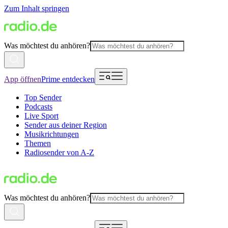
Zum Inhalt springen
Was möchtest du anhören?
App öffnen
Prime entdecken
Top Sender
Podcasts
Live Sport
Sender aus deiner Region
Musikrichtungen
Themen
Radiosender von A-Z
Was möchtest du anhören?