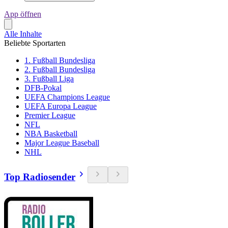
App öffnen
Alle Inhalte
Beliebte Sportarten
1. Fußball Bundesliga
2. Fußball Bundesliga
3. Fußball Liga
DFB-Pokal
UEFA Champions League
UEFA Europa League
Premier League
NFL
NBA Basketball
Major League Baseball
NHL
Top Radiosender