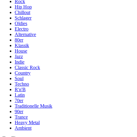
Rock
Hip Hop
Chillout
Schlager
Oldies
Electro
Alternative
80er
Klassik
House
Jazz
Indie
Classic Rock
Country
Soul
Techno
R'n'B
Latin
70er
Traditionelle Musik
90er
Trance
Heavy Metal
Ambient