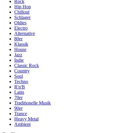
Rock
Hip Hop
Chillout
Schlager
Oldies
Electro
Alternative
80er
Klassik
House
Jazz
Indie
Classic Rock
Country
Soul
Techno
R'n'B
Latin
70er
Traditionelle Musik
90er
Trance
Heavy Metal
Ambient