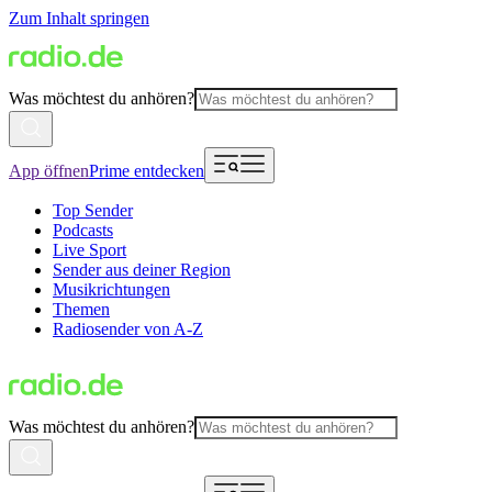
Zum Inhalt springen
Was möchtest du anhören?
App öffnen
Prime entdecken
Top Sender
Podcasts
Live Sport
Sender aus deiner Region
Musikrichtungen
Themen
Radiosender von A-Z
Was möchtest du anhören?