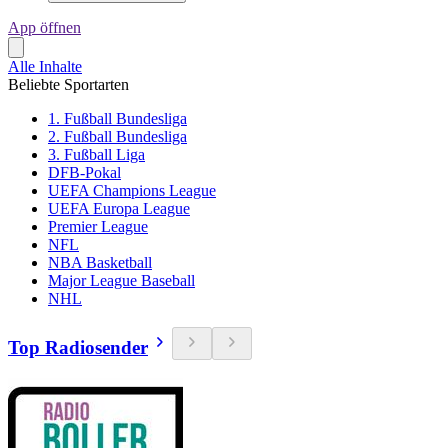
App öffnen
Alle Inhalte
Beliebte Sportarten
1. Fußball Bundesliga
2. Fußball Bundesliga
3. Fußball Liga
DFB-Pokal
UEFA Champions League
UEFA Europa League
Premier League
NFL
NBA Basketball
Major League Baseball
NHL
Top Radiosender