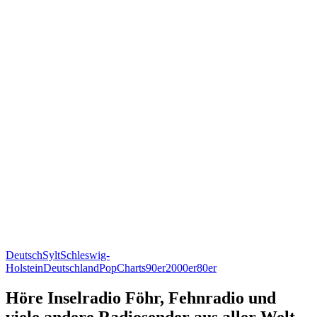
Deutsch
Sylt
Schleswig-
Holstein
Deutschland
Pop
Charts
90er
2000er
80er
Höre Inselradio Föhr, Fehnradio und
viele andere Radiosender aus aller Welt