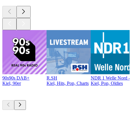
90s90s DAB+
R.SH
NDR 1 Welle Nord - 
Kiel, 90er
Kiel, Hits, Pop, Charts
Kiel, Pop, Oldies
Top
Podcasts
Top
Podcasts
Top
Podcasts