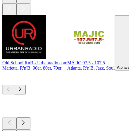
Old School RnB - Urbanradio.com
MAJIC 97,5 - 107.5
Alphare
Marietta, R'n'B, 90er, 80er, 70er
Atlanta, R'n'B, Jazz, Soul
Top
Podcasts
Top
Podcasts
Top
Podcasts