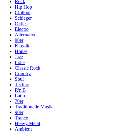
Rock
Hip Hop
Chillout
Schlager
Oldies
Electro
Alternative
80er
Klassik
House
Jazz
Indie
Classic Rock
Country
Soul
Techno
R'n'B
Latin
70er
Traditionelle Musik
90er
Trance
Heavy Metal
Ambient