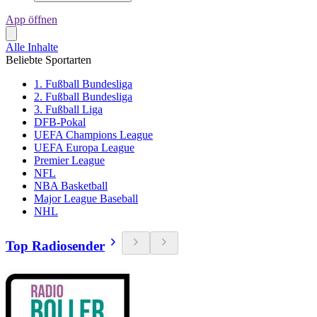
App öffnen
Alle Inhalte
Beliebte Sportarten
1. Fußball Bundesliga
2. Fußball Bundesliga
3. Fußball Liga
DFB-Pokal
UEFA Champions League
UEFA Europa League
Premier League
NFL
NBA Basketball
Major League Baseball
NHL
Top Radiosender