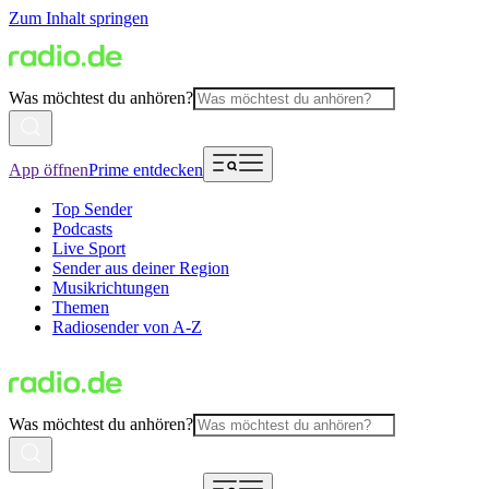
Zum Inhalt springen
Was möchtest du anhören?
App öffnen
Prime entdecken
Top Sender
Podcasts
Live Sport
Sender aus deiner Region
Musikrichtungen
Themen
Radiosender von A-Z
Was möchtest du anhören?