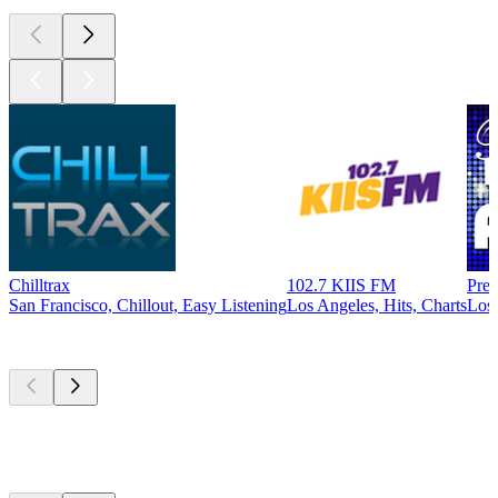
Chilltrax
102.7 KIIS FM
Prec
San Francisco, Chillout, Easy Listening
Los Angeles, Hits, Charts
Los 
Top
Podcasts
Top
Podcasts
Top
Podcasts