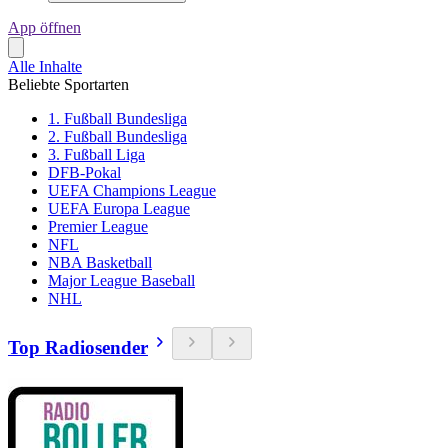
App öffnen
Alle Inhalte
Beliebte Sportarten
1. Fußball Bundesliga
2. Fußball Bundesliga
3. Fußball Liga
DFB-Pokal
UEFA Champions League
UEFA Europa League
Premier League
NFL
NBA Basketball
Major League Baseball
NHL
Top Radiosender