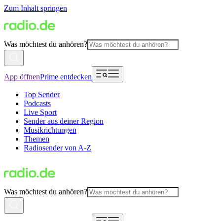
Zum Inhalt springen
Was möchtest du anhören?
App öffnen
Prime entdecken
Top Sender
Podcasts
Live Sport
Sender aus deiner Region
Musikrichtungen
Themen
Radiosender von A-Z
Was möchtest du anhören?