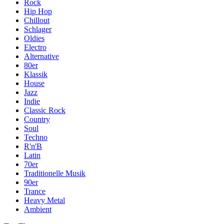
Rock
Hip Hop
Chillout
Schlager
Oldies
Electro
Alternative
80er
Klassik
House
Jazz
Indie
Classic Rock
Country
Soul
Techno
R'n'B
Latin
70er
Traditionelle Musik
90er
Trance
Heavy Metal
Ambient