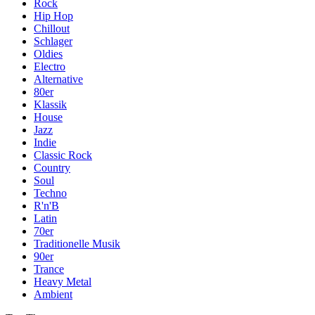
Rock
Hip Hop
Chillout
Schlager
Oldies
Electro
Alternative
80er
Klassik
House
Jazz
Indie
Classic Rock
Country
Soul
Techno
R'n'B
Latin
70er
Traditionelle Musik
90er
Trance
Heavy Metal
Ambient