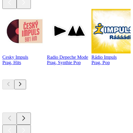
Cesky Impuls
Radio Depeche Mode
Rádio Impuls
Prag, Hits
Prag, Synthie Pop
Prag, Pop
Top
Podcasts
Top
Podcasts
Top
Podcasts