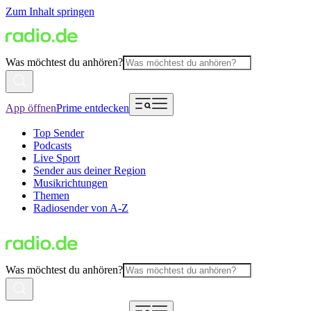
Zum Inhalt springen
Was möchtest du anhören?
App öffnen
Prime entdecken
Top Sender
Podcasts
Live Sport
Sender aus deiner Region
Musikrichtungen
Themen
Radiosender von A-Z
Was möchtest du anhören?