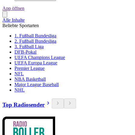
App öffnen
Alle Inhalte
Beliebte Sportarten
1. Fußball Bundesliga
2. Fußball Bundesliga
3. Fußball Liga
DFB-Pokal
UEFA Champions League
UEFA Europa League
Premier League
NFL
NBA Basketball
Major League Baseball
NHL
Top Radiosender