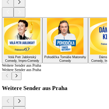
Volá Petr Jablonský
Pohodička Tomáše Matonohy
Dámsk
Comedy, Impro-Comedy
Comedy
Comedy, Im
Weitere Sender aus Praha
Weitere Sender aus Praha
Weitere Sender aus Praha