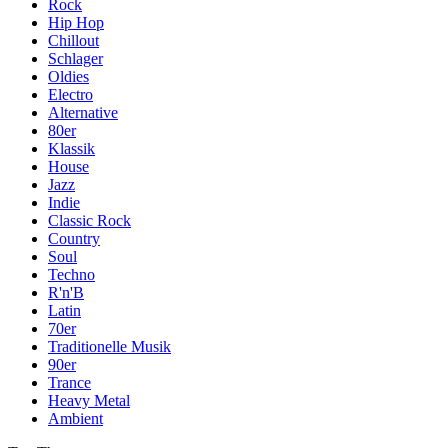
Rock
Hip Hop
Chillout
Schlager
Oldies
Electro
Alternative
80er
Klassik
House
Jazz
Indie
Classic Rock
Country
Soul
Techno
R'n'B
Latin
70er
Traditionelle Musik
90er
Trance
Heavy Metal
Ambient