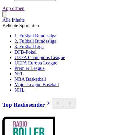
App öffnen
Alle Inhalte
Beliebte Sportarten
1. Fußball Bundesliga
2. Fußball Bundesliga
3. Fußball Liga
DFB-Pokal
UEFA Champions League
UEFA Europa League
Premier League
NFL
NBA Basketball
Major League Baseball
NHL
Top Radiosender