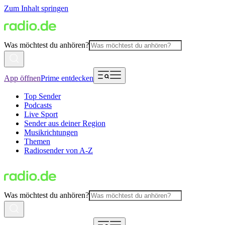
Zum Inhalt springen
Was möchtest du anhören?
App öffnen
Prime entdecken
Top Sender
Podcasts
Live Sport
Sender aus deiner Region
Musikrichtungen
Themen
Radiosender von A-Z
Was möchtest du anhören?