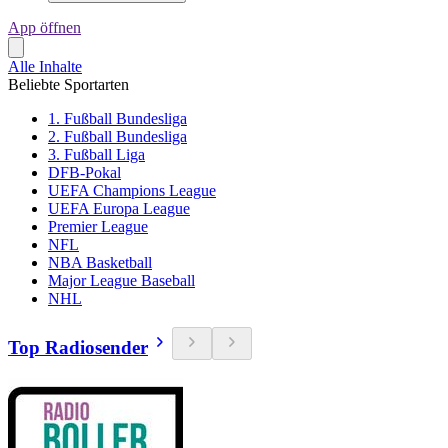
App öffnen
Alle Inhalte
Beliebte Sportarten
1. Fußball Bundesliga
2. Fußball Bundesliga
3. Fußball Liga
DFB-Pokal
UEFA Champions League
UEFA Europa League
Premier League
NFL
NBA Basketball
Major League Baseball
NHL
Top Radiosender