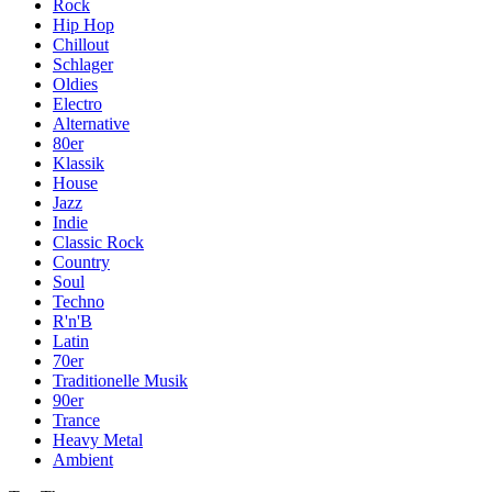
Rock
Hip Hop
Chillout
Schlager
Oldies
Electro
Alternative
80er
Klassik
House
Jazz
Indie
Classic Rock
Country
Soul
Techno
R'n'B
Latin
70er
Traditionelle Musik
90er
Trance
Heavy Metal
Ambient