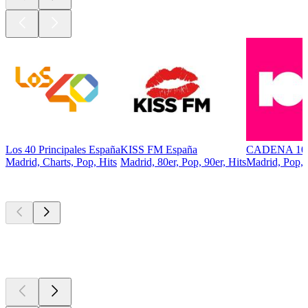
Los 40 Principales España
KISS FM España
CADENA 10
Madrid, Charts, Pop, Hits
Madrid, 80er, Pop, 90er, Hits
Madrid, Pop, 
Top
Podcasts
Top
Podcasts
Top
Podcasts