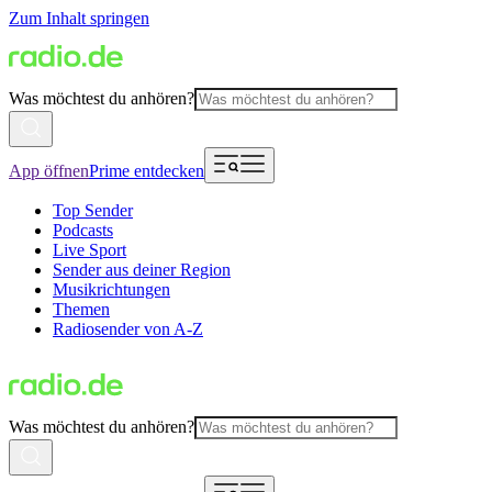
Zum Inhalt springen
Was möchtest du anhören?
App öffnen
Prime entdecken
Top Sender
Podcasts
Live Sport
Sender aus deiner Region
Musikrichtungen
Themen
Radiosender von A-Z
Was möchtest du anhören?