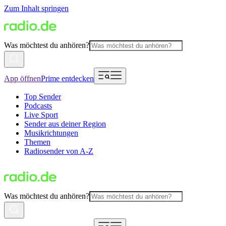
Zum Inhalt springen
Was möchtest du anhören?
App öffnen
Prime entdecken
Top Sender
Podcasts
Live Sport
Sender aus deiner Region
Musikrichtungen
Themen
Radiosender von A-Z
Was möchtest du anhören?