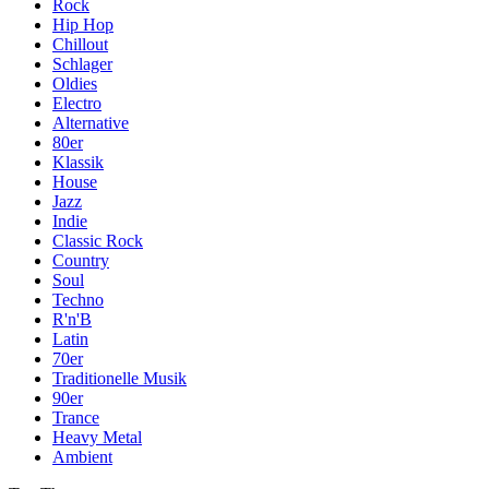
Rock
Hip Hop
Chillout
Schlager
Oldies
Electro
Alternative
80er
Klassik
House
Jazz
Indie
Classic Rock
Country
Soul
Techno
R'n'B
Latin
70er
Traditionelle Musik
90er
Trance
Heavy Metal
Ambient