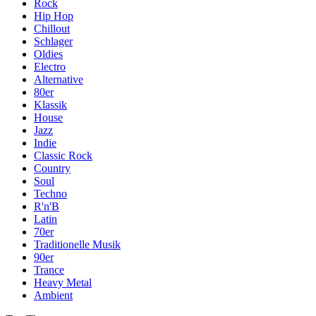
Rock
Hip Hop
Chillout
Schlager
Oldies
Electro
Alternative
80er
Klassik
House
Jazz
Indie
Classic Rock
Country
Soul
Techno
R'n'B
Latin
70er
Traditionelle Musik
90er
Trance
Heavy Metal
Ambient