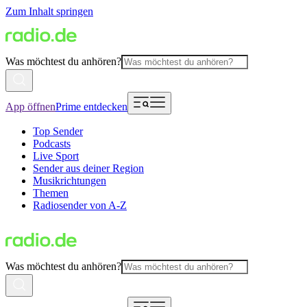
Zum Inhalt springen
Was möchtest du anhören?
App öffnen
Prime entdecken
Top Sender
Podcasts
Live Sport
Sender aus deiner Region
Musikrichtungen
Themen
Radiosender von A-Z
Was möchtest du anhören?