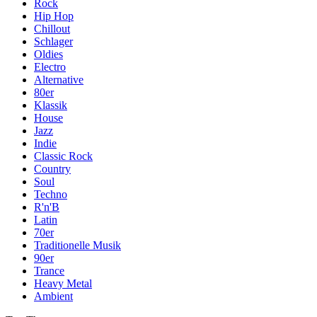
Rock
Hip Hop
Chillout
Schlager
Oldies
Electro
Alternative
80er
Klassik
House
Jazz
Indie
Classic Rock
Country
Soul
Techno
R'n'B
Latin
70er
Traditionelle Musik
90er
Trance
Heavy Metal
Ambient