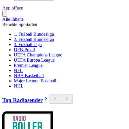
App öffnen
Alle Inhalte
Beliebte Sportarten
1. Fußball Bundesliga
2. Fußball Bundesliga
3. Fußball Liga
DFB-Pokal
UEFA Champions League
UEFA Europa League
Premier League
NFL
NBA Basketball
Major League Baseball
NHL
Top Radiosender