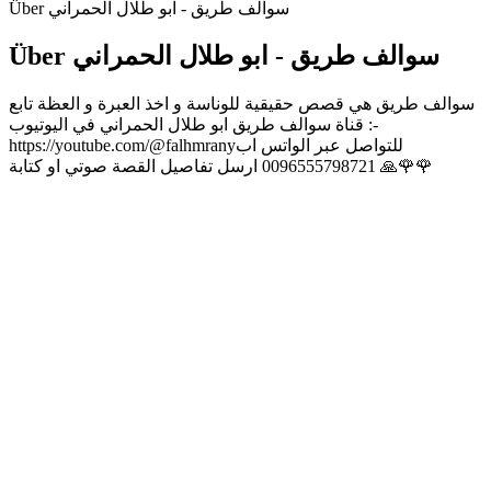
Über سوالف طريق - ابو طلال الحمراني
Über سوالف طريق - ابو طلال الحمراني
سوالف طريق هي قصص حقيقية للوناسة و اخذ العبرة و العظة تابع
قناة سوالف طريق ابو طلال الحمراني في اليوتيوب :-
https://youtube.com/@falhmranyللتواصل عبر الواتس اب
0096555798721 ارسل تفاصيل القصة صوتي او كتابة 🙏🌹🌹
Podcast-Website