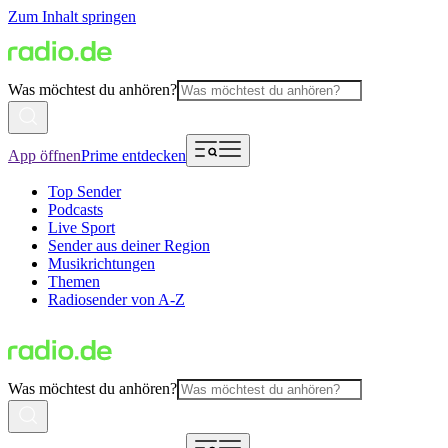
Zum Inhalt springen
Was möchtest du anhören?
App öffnen
Prime entdecken
Top Sender
Podcasts
Live Sport
Sender aus deiner Region
Musikrichtungen
Themen
Radiosender von A-Z
Was möchtest du anhören?