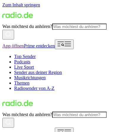
Zum Inhalt springen
Was möchtest du anhören?
App öffnen
Prime entdecken
Top Sender
Podcasts
Live Sport
Sender aus deiner Region
Musikrichtungen
Themen
Radiosender von A-Z
Was möchtest du anhören?