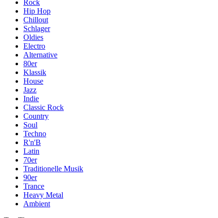
Rock
Hip Hop
Chillout
Schlager
Oldies
Electro
Alternative
80er
Klassik
House
Jazz
Indie
Classic Rock
Country
Soul
Techno
R'n'B
Latin
70er
Traditionelle Musik
90er
Trance
Heavy Metal
Ambient