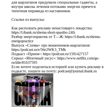
для шарлатанов придумали специальные гаджеты, а
внутри школы лечения потоками энергии прячется
типичная пирамида из наставников.
Ссылки из выпуска:
Как распознать рекламу ненастоящего лекарства:
https://l.tbank.ru/shema-short-spasibo-24fz
Разбор энергопрактик от Т—Ж: https://l.tbank.ru/shema-
energopractice
Выпуск «Схемы» про мошенников-шарлатанов:
https://podcast.ru/e/56e2WK3_TMk
Подкаст «Прием»: https://podcast.ru/1591427157
Сериал «Яблочный уксус»: https://www.netflix.com/ge-
ru/title/81637595
Если хотите поделиться историей или купить рекламу в
подкасте, пишите на почту: podcast@journal.tbank.ru