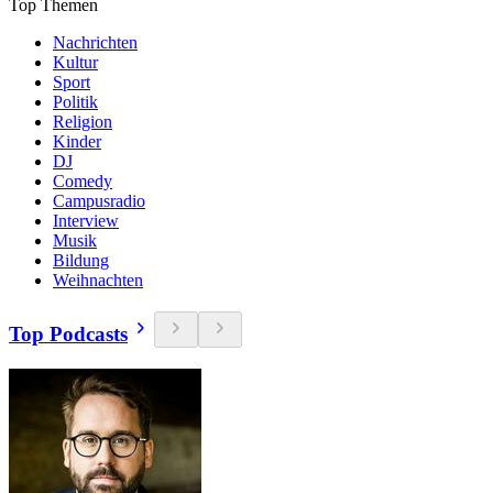
Top Themen
Nachrichten
Kultur
Sport
Politik
Religion
Kinder
DJ
Comedy
Campusradio
Interview
Musik
Bildung
Weihnachten
Top Podcasts