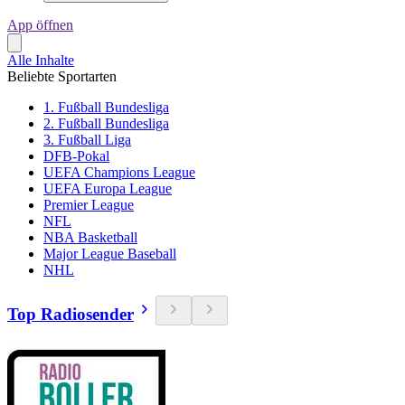
App öffnen
Alle Inhalte
Beliebte Sportarten
1. Fußball Bundesliga
2. Fußball Bundesliga
3. Fußball Liga
DFB-Pokal
UEFA Champions League
UEFA Europa League
Premier League
NFL
NBA Basketball
Major League Baseball
NHL
Top Radiosender