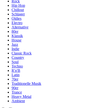
Rock
Hip Hop
Chillout
Schlager
Oldies
Electro
Alternative
80er
Klassik
House
Jazz
Indie
Classic Rock
Country
Soul
Techno
R'n'B
Latin
70er
Traditionelle Musik
90er
Trance
Heavy Metal
Ambient