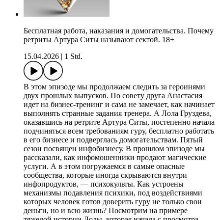
Бесплатная работа, наказания и домогательства. Почему
ретриты Артура Ситы называют сектой. 18+
15.04.2026
|
1 Std.
В этом эпизоде мы продолжаем следить за героинями
двух прошлых выпусков. По совету друга Анастасия
идет на бизнес-тренинг и сама не замечает, как начинает
выполнять странные задания тренера. А Лола Груздева,
оказавшись на ретрите Артура Ситы, постепенно начала
подчиняться всем требованиям гуру, бесплатно работать
в его бизнесе и подверглась домогательствам. Пятый
сезон посвящен инфобизнесу. В прошлом эпизоде мы
рассказали, как инфомошенники продают магические
услуги. А в этом погружаемся в самые опасные
сообщества, которые иногда скрываются внутри
инфопродуктов, — психокульты. Как устроены
механизмы подавления психики, под воздействиями
которых человек готов доверить гуру не только свои
деньги, но и всю жизнь? Посмотрим на примере
тяжелой истории Лолы, которая начала с просмотра