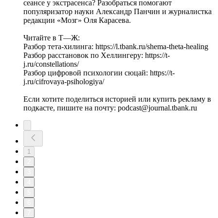
сеансе у экстрасенса? Разобраться помогают
популяризатор науки Александр Панчин и журналистка
редакции «Мозг» Оля Карасева.
Читайте в Т—Ж:
Разбор тета-хилинга: https://l.tbank.ru/shema-theta-healing
Разбор расстановок по Хеллингеру: https://t-
j.ru/constellations/
Разбор цифровой психологии сюцай: https://t-
j.ru/cifrovaya-psihologiya/
Если хотите поделиться историей или купить рекламу в
подкасте, пишите на почту: podcast@journal.tbank.ru
1
2
3
4
5
6
7