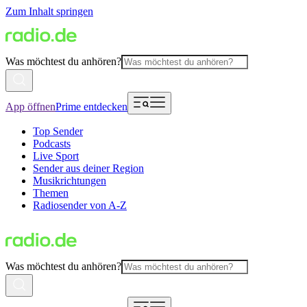
Zum Inhalt springen
Was möchtest du anhören?
App öffnen
Prime entdecken
Top Sender
Podcasts
Live Sport
Sender aus deiner Region
Musikrichtungen
Themen
Radiosender von A-Z
Was möchtest du anhören?