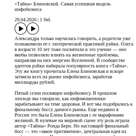
«Тайна» Блиновской. Самая успешная модель
инфобизнеса
29.04.2026
|
1 Std.
Александра только научилась говорить, а родители уже
познакомили ее с эзотерической практикой рэйки. Олега
в возрасте 10 лет тоже посвятили в это учение — оно
якобы позволяло влиять на жизненные проблемы,
направляя на них энергию Вселенной. В сообществе
адептов рэйки набирала популярность книга «Тайна».
Эту же книгу прочитала Елена Блиновская и вскоре
затмила всех на рынке инфобизнеса, заработав
миллиарды рублей.
Пятый сезон посвящен инфобизнесу. В прошлом
эпизоде мы говорили, как инфомошенники
зарабатывают на теме здоровья. И вот мы подобрались к
финальному боссу данного рынка. Еще недавно в
России это была Елена Блиновская с ее марафонами
желаний. В нулевые на мировой сцене эту роль играла
автор «Тайны» Ронда Берн. Но настоящий финальный
босс — это «закон притяжения», центральная идея их