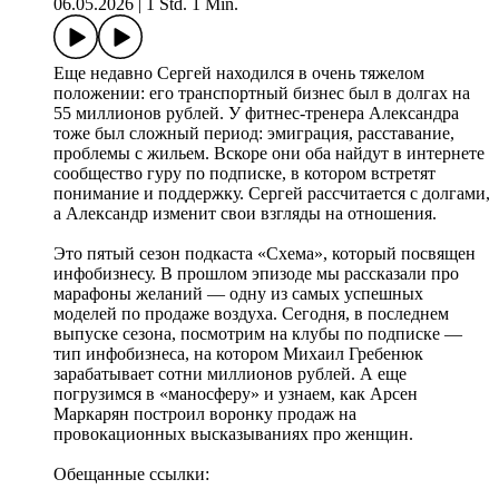
06.05.2026
|
1 Std. 1 Min.
Еще недавно Сергей находился в очень тяжелом
положении: его транспортный бизнес был в долгах на
55 миллионов рублей. У фитнес-тренера Александра
тоже был сложный период: эмиграция, расставание,
проблемы с жильем. Вскоре они оба найдут в интернете
сообщество гуру по подписке, в котором встретят
понимание и поддержку. Сергей рассчитается с долгами,
а Александр изменит свои взгляды на отношения.
Это пятый сезон подкаста «Схема», который посвящен
инфобизнесу. В прошлом эпизоде мы рассказали про
марафоны желаний — одну из самых успешных
моделей по продаже воздуха. Сегодня, в последнем
выпуске сезона, посмотрим на клубы по подписке —
тип инфобизнеса, на котором Михаил Гребенюк
зарабатывает сотни миллионов рублей. А еще
погрузимся в «маносферу» и узнаем, как Арсен
Маркарян построил воронку продаж на
провокационных высказываниях про женщин.
Обещанные ссылки: