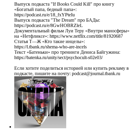
Выпуск подкаста "If Books Could Kill" про книгу
«Богатый папа, бедный папа»:
https://podcast.ru/e/18_fxYPteIu
Выпуск подкаста "The Dream" про БАДы:
https://podcast.ru/e/8GwHOBRZleL
Документальный фильм Луи Теру «Внутри маносферы»
на «Нетфликсе»: https://www.netflix.com/title/81920687
Статья Т—Ж «Кто такие инцелы»:
https://l.tbank.ru/shema-who-are-incels
Текст «Батеньки» про тренинги Дениса Байгужина:
https://batenka.ru/unity/sect/psychocult-s02e03/
Если хотите поделиться историей или купить рекламу в
подкасте, пишите на почту: podcast@journal.tbank.ru