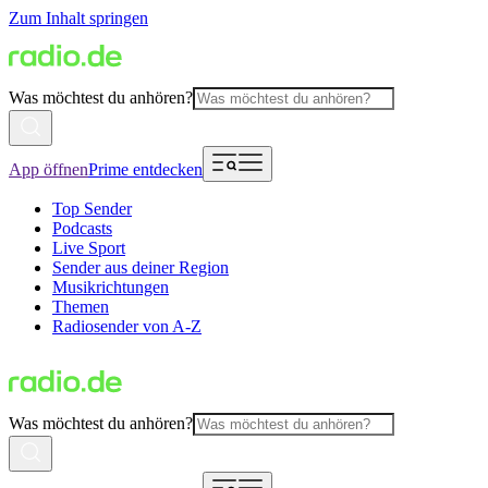
Zum Inhalt springen
Was möchtest du anhören?
App öffnen
Prime entdecken
Top Sender
Podcasts
Live Sport
Sender aus deiner Region
Musikrichtungen
Themen
Radiosender von A-Z
Was möchtest du anhören?