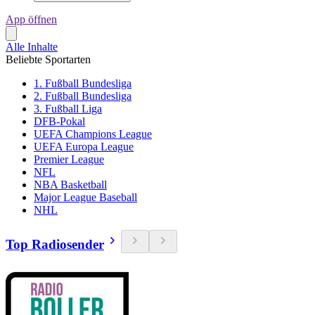
App öffnen
Alle Inhalte
Beliebte Sportarten
1. Fußball Bundesliga
2. Fußball Bundesliga
3. Fußball Liga
DFB-Pokal
UEFA Champions League
UEFA Europa League
Premier League
NFL
NBA Basketball
Major League Baseball
NHL
Top Radiosender