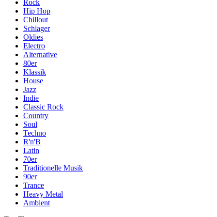
Rock
Hip Hop
Chillout
Schlager
Oldies
Electro
Alternative
80er
Klassik
House
Jazz
Indie
Classic Rock
Country
Soul
Techno
R'n'B
Latin
70er
Traditionelle Musik
90er
Trance
Heavy Metal
Ambient