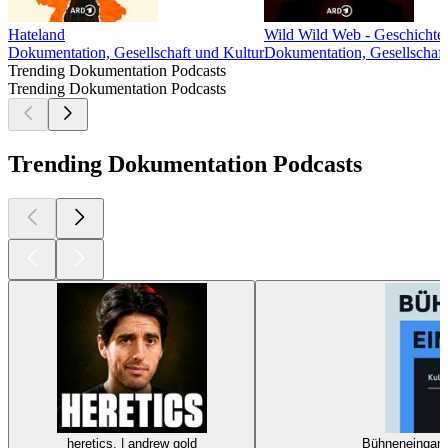
Hateland
Wild Wild Web - Geschichten
Dokumentation, Gesellschaft und Kultur
Dokumentation, Gesellschaft
Trending Dokumentation Podcasts
Trending Dokumentation Podcasts
Trending Dokumentation Podcasts
heretics. | andrew gold
Bühneneingang 