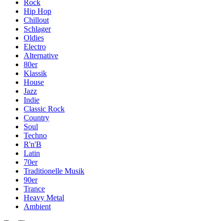
Rock
Hip Hop
Chillout
Schlager
Oldies
Electro
Alternative
80er
Klassik
House
Jazz
Indie
Classic Rock
Country
Soul
Techno
R'n'B
Latin
70er
Traditionelle Musik
90er
Trance
Heavy Metal
Ambient