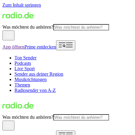
Zum Inhalt springen
Was möchtest du anhören?
App öffnen
Prime entdecken
Top Sender
Podcasts
Live Sport
Sender aus deiner Region
Musikrichtungen
Themen
Radiosender von A-Z
Was möchtest du anhören?