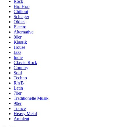
Rock
Hip Hop
Chillout
Schlager
Oldies
Electro
Alternative
80er
Klassik
House
Jazz
Indie
Classic Rock
Country
Soul
Techno
R'n'B
Latin
70er
Traditionelle Musik
90er
Trance
Heavy Metal
Ambient