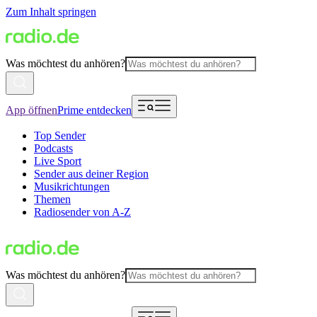
Zum Inhalt springen
Was möchtest du anhören?
App öffnen
Prime entdecken
Top Sender
Podcasts
Live Sport
Sender aus deiner Region
Musikrichtungen
Themen
Radiosender von A-Z
Was möchtest du anhören?