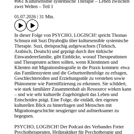
#061 Kultursensible systemische Therapie – Leben zwischen
zwei Welten – Teil 1
01.07.2026
|
31 Min.
In dieser Folge von PSYCHO, LOGISCH! spricht Thomas
Schnura mit Suzi Diyaboğlu über kultursensible systemische
Therapie. Suzi, dreisprachig aufgewachsen (Türkisch,
Arabisch, Deutsch) und geprägt durch ihre türkische
Einwandererfamilie, gibt Einblicke, worauf Therapeutinnen
und Therapeuten achten sollten, wenn Klientinnen und
Klienten mit Migrationsbiografie in die Praxis kommen: etwa
das Familiensystem und die Geburtsreihenfolge zu erfragen,
Geschlechterrollen und Erziehungsstile zu verstehen sowie
Phänomene wie Parentifizierung zu erkennen. Sie schildert,
wie stark familiärer Zusammenhalt als Ressource wirken kann
– und wie sehr kulturelle Zugehörigkeit das Leben und
Entscheiden prägt. Eine Folge, die einlädt, den eigenen
kulturellen Blick zu hinterfragen und Menschen mit
Migrationsgeschichte neugieriger und aufmerksamer zu
begegnen.
PSYCHO, LOGISCH! Der Podcast des Verbandes Freier
Psychotherapeuten, Heilpraktiker für Psychotherapie und