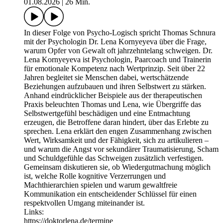
01.08.2026
|
26 Min.
In dieser Folge von Psycho-Logisch spricht Thomas Schnura
mit der Psychologin Dr. Lena Kornyeyeva über die Frage,
warum Opfer von Gewalt oft jahrzehntelang schweigen. Dr.
Lena Kornyeyeva ist Psychologin, Paarcoach und Trainerin
für emotionale Kompetenz nach Wertprinzip. Seit über 22
Jahren begleitet sie Menschen dabei, wertschätzende
Beziehungen aufzubauen und ihren Selbstwert zu stärken.
Anhand eindrücklicher Beispiele aus der therapeutischen
Praxis beleuchten Thomas und Lena, wie Übergriffe das
Selbstwertgefühl beschädigen und eine Entmachtung
erzeugen, die Betroffene daran hindert, über das Erlebte zu
sprechen. Lena erklärt den engen Zusammenhang zwischen
Wert, Wirksamkeit und der Fähigkeit, sich zu artikulieren –
und warum die Angst vor sekundärer Traumatisierung, Scham
und Schuldgefühle das Schweigen zusätzlich verfestigen.
Gemeinsam diskutieren sie, ob Wiedergutmachung möglich
ist, welche Rolle kognitive Verzerrungen und
Machthierarchien spielen und warum gewaltfreie
Kommunikation ein entscheidender Schlüssel für einen
respektvollen Umgang miteinander ist.
Links:
https://doktorlena.de/termine