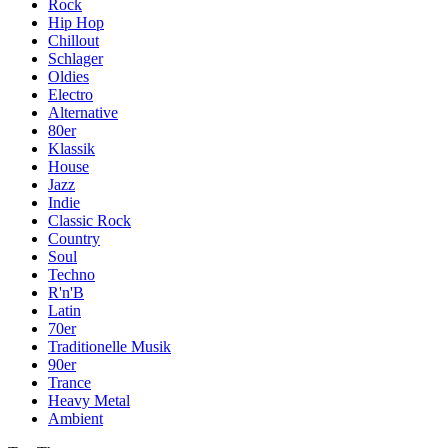
Rock
Hip Hop
Chillout
Schlager
Oldies
Electro
Alternative
80er
Klassik
House
Jazz
Indie
Classic Rock
Country
Soul
Techno
R'n'B
Latin
70er
Traditionelle Musik
90er
Trance
Heavy Metal
Ambient