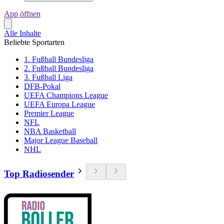
App öffnen
Alle Inhalte
Beliebte Sportarten
1. Fußball Bundesliga
2. Fußball Bundesliga
3. Fußball Liga
DFB-Pokal
UEFA Champions League
UEFA Europa League
Premier League
NFL
NBA Basketball
Major League Baseball
NHL
Top Radiosender