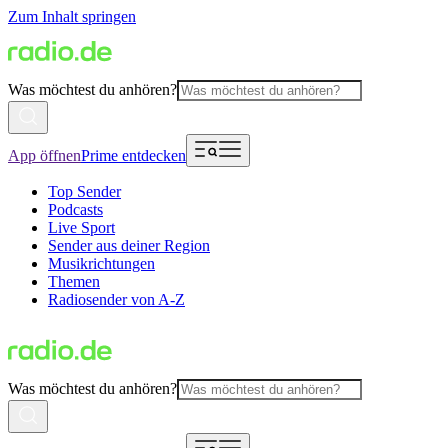
Zum Inhalt springen
Was möchtest du anhören?
App öffnen
Prime entdecken
Top Sender
Podcasts
Live Sport
Sender aus deiner Region
Musikrichtungen
Themen
Radiosender von A-Z
Was möchtest du anhören?