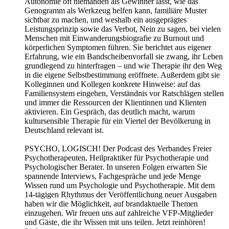
Autonomie oft niemanden als Gewinner lässt, wie das
Genogramm als Werkzeug helfen kann, familiäre Muster
sichtbar zu machen, und weshalb ein ausgeprägtes
Leistungsprinzip sowie das Verbot, Nein zu sagen, bei vielen
Menschen mit Einwanderungsbiografie zu Burnout und
körperlichen Symptomen führen. Sie berichtet aus eigener
Erfahrung, wie ein Bandscheibenvorfall sie zwang, ihr Leben
grundlegend zu hinterfragen – und wie Therapie ihr den Weg
in die eigene Selbstbestimmung eröffnete. Außerdem gibt sie
Kolleginnen und Kollegen konkrete Hinweise: auf das
Familiensystem eingehen, Verständnis vor Ratschlägen stellen
und immer die Ressourcen der Klientinnen und Klienten
aktivieren. Ein Gespräch, das deutlich macht, warum
kultursensible Therapie für ein Viertel der Bevölkerung in
Deutschland relevant ist.
PSYCHO, LOGISCH! Der Podcast des Verbandes Freier
Psychotherapeuten, Heilpraktiker für Psychotherapie und
Psychologischer Berater. In unseren Folgen erwarten Sie
spannende Interviews, Fachgespräche und jede Menge
Wissen rund um Psychologie und Psychotherapie. Mit dem
14-tägigen Rhythmus der Veröffentlichung neuer Ausgaben
haben wir die Möglichkeit, auf brandaktuelle Themen
einzugehen. Wir freuen uns auf zahlreiche VFP-Mitglieder
und Gäste, die ihr Wissen mit uns teilen. Jetzt reinhören!