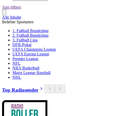
App öffnen
Alle Inhalte
Beliebte Sportarten
1. Fußball Bundesliga
2. Fußball Bundesliga
3. Fußball Liga
DFB-Pokal
UEFA Champions League
UEFA Europa League
Premier League
NFL
NBA Basketball
Major League Baseball
NHL
Top Radiosender