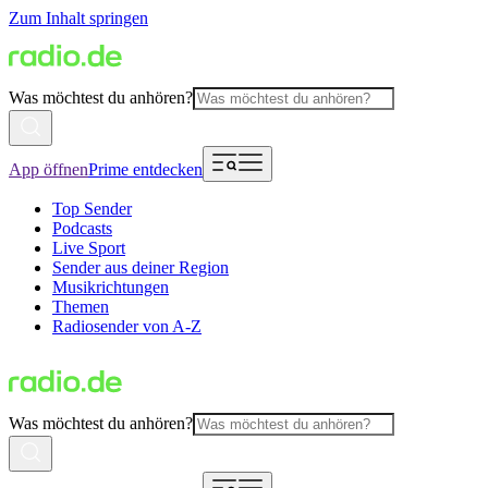
Zum Inhalt springen
Was möchtest du anhören?
App öffnen
Prime entdecken
Top Sender
Podcasts
Live Sport
Sender aus deiner Region
Musikrichtungen
Themen
Radiosender von A-Z
Was möchtest du anhören?