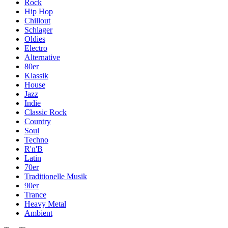
Rock
Hip Hop
Chillout
Schlager
Oldies
Electro
Alternative
80er
Klassik
House
Jazz
Indie
Classic Rock
Country
Soul
Techno
R'n'B
Latin
70er
Traditionelle Musik
90er
Trance
Heavy Metal
Ambient