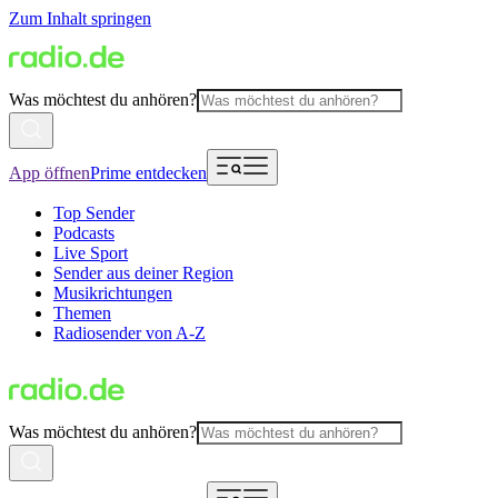
Zum Inhalt springen
Was möchtest du anhören?
App öffnen
Prime entdecken
Top Sender
Podcasts
Live Sport
Sender aus deiner Region
Musikrichtungen
Themen
Radiosender von A-Z
Was möchtest du anhören?