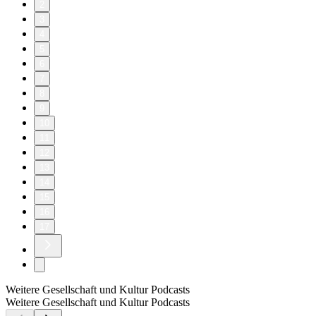
2
3
4
5
6
7
8
9
10
11
12
13
14
15
16
17
Weitere Gesellschaft und Kultur Podcasts
Weitere Gesellschaft und Kultur Podcasts