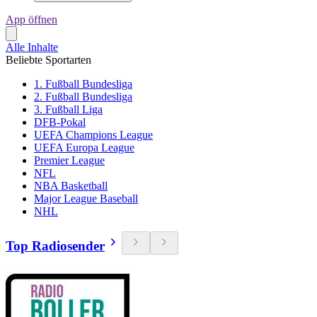
App öffnen
Alle Inhalte
Beliebte Sportarten
1. Fußball Bundesliga
2. Fußball Bundesliga
3. Fußball Liga
DFB-Pokal
UEFA Champions League
UEFA Europa League
Premier League
NFL
NBA Basketball
Major League Baseball
NHL
Top Radiosender