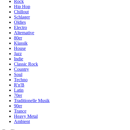
Rock
Hip Hop
Chillout
Schlager
Oldies
Electro
Alternative
80er
Klassik
House
Jazz
Indie
Classic Rock
Country
Soul
Techno
R'n'B
Latin
70er
Traditionelle Musik
90er
Trance
Heavy Metal
Ambient