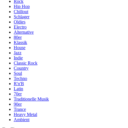
Rock
Hip Hop
Chillout
Schlager
Oldies
Electro
Alternative
80er
Klassik
House
Jazz
Indie
Classic Rock
Country
Soul
Techno
R'n'B
Latin
70er
Traditionelle Musik
90er
Trance
Heavy Metal
Ambient