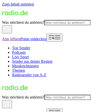
Zum Inhalt springen
Was möchtest du anhören?
App öffnen
Prime entdecken
Top Sender
Podcasts
Live Sport
Sender aus deiner Region
Musikrichtungen
Themen
Radiosender von A-Z
Was möchtest du anhören?