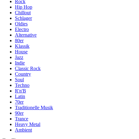
Rock
Hip Hop
Chillout
Schlager
Oldies
Electro
Alternative
80er
Klassik
House
Jazz
Indie
Classic Rock
Country
Soul
Techno
R'n'B
Latin
70er
Traditionelle Musik
90er
Trance
Heavy Metal
Ambient