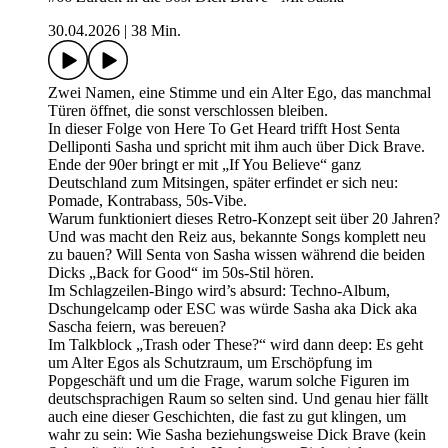
30.04.2026
|
38 Min.
Zwei Namen, eine Stimme und ein Alter Ego, das manchmal
Türen öffnet, die sonst verschlossen bleiben.
In dieser Folge von Here To Get Heard trifft Host Senta
Delliponti Sasha und spricht mit ihm auch über Dick Brave.
Ende der 90er bringt er mit „If You Believe“ ganz
Deutschland zum Mitsingen, später erfindet er sich neu:
Pomade, Kontrabass, 50s-Vibe.
Warum funktioniert dieses Retro-Konzept seit über 20 Jahren?
Und was macht den Reiz aus, bekannte Songs komplett neu
zu bauen? Will Senta von Sasha wissen während die beiden
Dicks „Back for Good“ im 50s-Stil hören.
Im Schlagzeilen-Bingo wird’s absurd: Techno-Album,
Dschungelcamp oder ESC was würde Sasha aka Dick aka
Sascha feiern, was bereuen?
Im Talkblock „Trash oder These?“ wird dann deep: Es geht
um Alter Egos als Schutzraum, um Erschöpfung im
Popgeschäft und um die Frage, warum solche Figuren im
deutschsprachigen Raum so selten sind. Und genau hier fällt
auch eine dieser Geschichten, die fast zu gut klingen, um
wahr zu sein: Wie Sasha beziehungsweise Dick Brave (kein