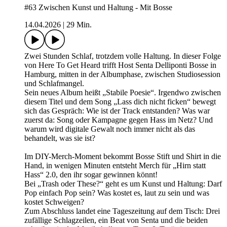
#63 Zwischen Kunst und Haltung - Mit Bosse
14.04.2026
|
29 Min.
Zwei Stunden Schlaf, trotzdem volle Haltung. In dieser Folge
von Here To Get Heard trifft Host Senta Delliponti Bosse in
Hamburg, mitten in der Albumphase, zwischen Studiosession
und Schlafmangel.
Sein neues Album heißt „Stabile Poesie“. Irgendwo zwischen
diesem Titel und dem Song „Lass dich nicht ficken“ bewegt
sich das Gespräch: Wie ist der Track entstanden? Was war
zuerst da: Song oder Kampagne gegen Hass im Netz? Und
warum wird digitale Gewalt noch immer nicht als das
behandelt, was sie ist?
Im DIY-Merch-Moment bekommt Bosse Stift und Shirt in die
Hand, in wenigen Minuten entsteht Merch für „Hirn statt
Hass“ 2.0, den ihr sogar gewinnen könnt!
Bei „Trash oder These?“ geht es um Kunst und Haltung: Darf
Pop einfach Pop sein? Was kostet es, laut zu sein und was
kostet Schweigen?
Zum Abschluss landet eine Tageszeitung auf dem Tisch: Drei
zufällige Schlagzeilen, ein Beat von Senta und die beiden