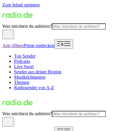
Zum Inhalt springen
Was möchtest du anhören?
App öffnen
Prime entdecken
Top Sender
Podcasts
Live Sport
Sender aus deiner Region
Musikrichtungen
Themen
Radiosender von A-Z
Was möchtest du anhören?