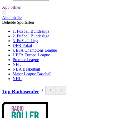
App öffnen
Alle Inhalte
Beliebte Sportarten
1. Fußball Bundesliga
2. Fußball Bundesliga
3. Fußball Liga
DFB-Pokal
UEFA Champions League
UEFA Europa League
Premier League
NFL
NBA Basketball
Major League Baseball
NHL
Top Radiosender