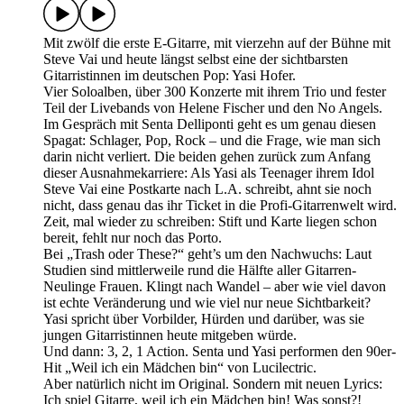
Mit zwölf die erste E-Gitarre, mit vierzehn auf der Bühne mit
Steve Vai und heute längst selbst eine der sichtbarsten
Gitarristinnen im deutschen Pop: Yasi Hofer.
Vier Soloalben, über 300 Konzerte mit ihrem Trio und fester
Teil der Livebands von Helene Fischer und den No Angels.
Im Gespräch mit Senta Delliponti geht es um genau diesen
Spagat: Schlager, Pop, Rock – und die Frage, wie man sich
darin nicht verliert. Die beiden gehen zurück zum Anfang
dieser Ausnahmekarriere: Als Yasi als Teenager ihrem Idol
Steve Vai eine Postkarte nach L.A. schreibt, ahnt sie noch
nicht, dass genau das ihr Ticket in die Profi-Gitarrenwelt wird.
Zeit, mal wieder zu schreiben: Stift und Karte liegen schon
bereit, fehlt nur noch das Porto.
Bei „Trash oder These?“ geht’s um den Nachwuchs: Laut
Studien sind mittlerweile rund die Hälfte aller Gitarren-
Neulinge Frauen. Klingt nach Wandel – aber wie viel davon
ist echte Veränderung und wie viel nur neue Sichtbarkeit?
Yasi spricht über Vorbilder, Hürden und darüber, was sie
jungen Gitarristinnen heute mitgeben würde.
Und dann: 3, 2, 1 Action. Senta und Yasi performen den 90er-
Hit „Weil ich ein Mädchen bin“ von Lucilectric.
Aber natürlich nicht im Original. Sondern mit neuen Lyrics:
Ich spiel Gitarre, weil ich ein Mädchen bin! Was sonst?!