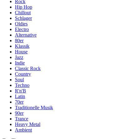
Rock
Hip Hop
Chillout
Schlager
Oldies
Electro
Alternative
80er
Klassik
House
Jazz
Indie
Classic Rock
Country
Soul
Techno
R'n'B
Latin
70er
Traditionelle Musik
90er
Trance
Heavy Metal
Ambient