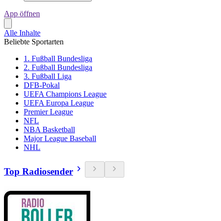
App öffnen
Alle Inhalte
Beliebte Sportarten
1. Fußball Bundesliga
2. Fußball Bundesliga
3. Fußball Liga
DFB-Pokal
UEFA Champions League
UEFA Europa League
Premier League
NFL
NBA Basketball
Major League Baseball
NHL
Top Radiosender