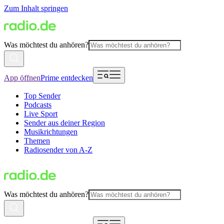
Zum Inhalt springen
Was möchtest du anhören?
App öffnen
Prime entdecken
Top Sender
Podcasts
Live Sport
Sender aus deiner Region
Musikrichtungen
Themen
Radiosender von A-Z
Was möchtest du anhören?