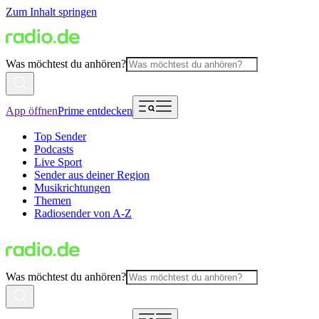
Zum Inhalt springen
Was möchtest du anhören?
App öffnen
Prime entdecken
Top Sender
Podcasts
Live Sport
Sender aus deiner Region
Musikrichtungen
Themen
Radiosender von A-Z
Was möchtest du anhören?