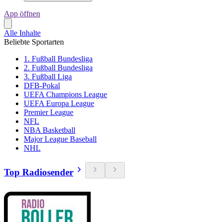
App öffnen
Alle Inhalte
Beliebte Sportarten
1. Fußball Bundesliga
2. Fußball Bundesliga
3. Fußball Liga
DFB-Pokal
UEFA Champions League
UEFA Europa League
Premier League
NFL
NBA Basketball
Major League Baseball
NHL
Top Radiosender