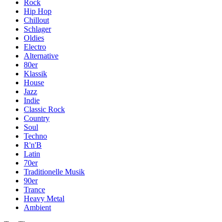
Rock
Hip Hop
Chillout
Schlager
Oldies
Electro
Alternative
80er
Klassik
House
Jazz
Indie
Classic Rock
Country
Soul
Techno
R'n'B
Latin
70er
Traditionelle Musik
90er
Trance
Heavy Metal
Ambient