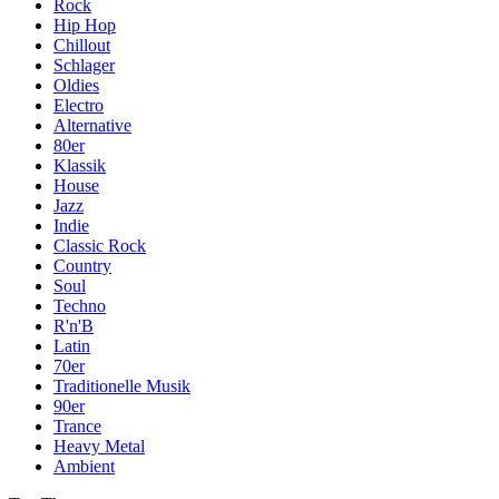
Rock
Hip Hop
Chillout
Schlager
Oldies
Electro
Alternative
80er
Klassik
House
Jazz
Indie
Classic Rock
Country
Soul
Techno
R'n'B
Latin
70er
Traditionelle Musik
90er
Trance
Heavy Metal
Ambient