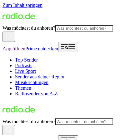
Zum Inhalt springen
Was möchtest du anhören?
App öffnen
Prime entdecken
Top Sender
Podcasts
Live Sport
Sender aus deiner Region
Musikrichtungen
Themen
Radiosender von A-Z
Was möchtest du anhören?