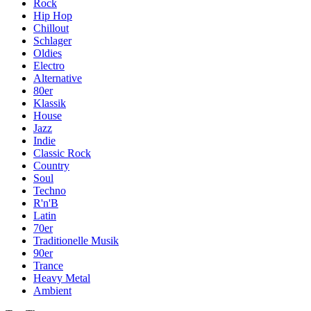
Rock
Hip Hop
Chillout
Schlager
Oldies
Electro
Alternative
80er
Klassik
House
Jazz
Indie
Classic Rock
Country
Soul
Techno
R'n'B
Latin
70er
Traditionelle Musik
90er
Trance
Heavy Metal
Ambient