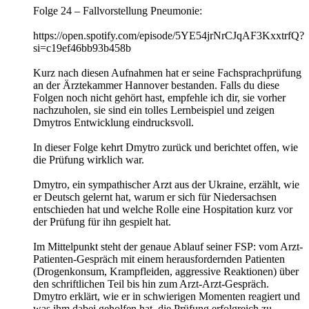
Folge 24 – Fallvorstellung Pneumonie:
https://open.spotify.com/episode/5YE54jrNrCJqAF3KxxtrfQ?
si=c19ef46bb93b458b
Kurz nach diesen Aufnahmen hat er seine Fachsprachprüfung
an der Ärztekammer Hannover bestanden. Falls du diese
Folgen noch nicht gehört hast, empfehle ich dir, sie vorher
nachzuholen, sie sind ein tolles Lernbeispiel und zeigen
Dmytros Entwicklung eindrucksvoll.
In dieser Folge kehrt Dmytro zurück und berichtet offen, wie
die Prüfung wirklich war.
Dmytro, ein sympathischer Arzt aus der Ukraine, erzählt, wie
er Deutsch gelernt hat, warum er sich für Niedersachsen
entschieden hat und welche Rolle eine Hospitation kurz vor
der Prüfung für ihn gespielt hat.
Im Mittelpunkt steht der genaue Ablauf seiner FSP: vom Arzt-
Patienten-Gespräch mit einem herausfordernden Patienten
(Drogenkonsum, Krampfleiden, aggressive Reaktionen) über
den schriftlichen Teil bis hin zum Arzt-Arzt-Gespräch.
Dmytro erklärt, wie er in schwierigen Momenten reagiert und
was ihm dabei geholfen hat, die Prüfung erfolgreich zu