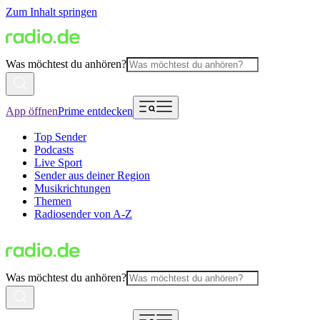
Zum Inhalt springen
Was möchtest du anhören?
App öffnen
Prime entdecken
Top Sender
Podcasts
Live Sport
Sender aus deiner Region
Musikrichtungen
Themen
Radiosender von A-Z
Was möchtest du anhören?