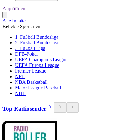
App öffnen
Alle Inhalte
Beliebte Sportarten
1. Fußball Bundesliga
2. Fußball Bundesliga
3. Fußball Liga
DFB-Pokal
UEFA Champions League
UEFA Europa League
Premier League
NFL
NBA Basketball
Major League Baseball
NHL
Top Radiosender