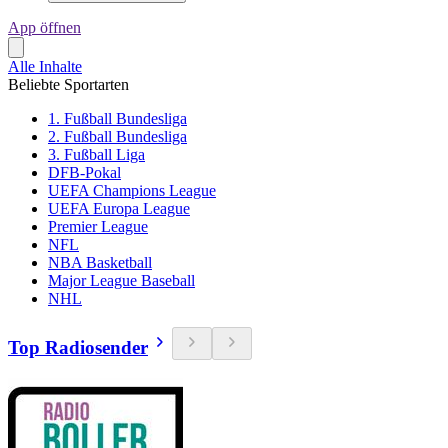
App öffnen
Alle Inhalte
Beliebte Sportarten
1. Fußball Bundesliga
2. Fußball Bundesliga
3. Fußball Liga
DFB-Pokal
UEFA Champions League
UEFA Europa League
Premier League
NFL
NBA Basketball
Major League Baseball
NHL
Top Radiosender