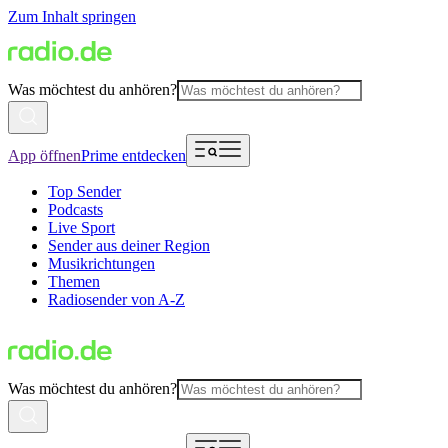
Zum Inhalt springen
Was möchtest du anhören?
App öffnen
Prime entdecken
Top Sender
Podcasts
Live Sport
Sender aus deiner Region
Musikrichtungen
Themen
Radiosender von A-Z
Was möchtest du anhören?