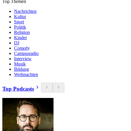
Top Themen
Nachrichten
Kultur
Sport
Politik
Religion
Kinder
DJ
Comedy
Campusradio
Interview
Musik
Bildung
Weihnachten
Top Podcasts