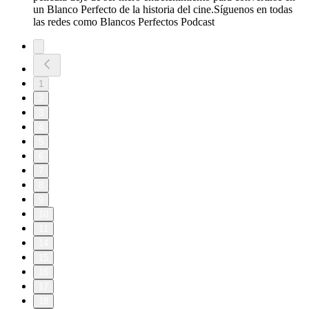
un Blanco Perfecto de la historia del cine.Síguenos en todas
las redes como Blancos Perfectos Podcast
1
2
3
4
5
6
7
8
9
10
11
14
15
16
17
18