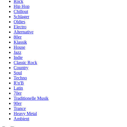
Rock
Hip Hop
Chillout
Schlager
Oldies
Electro
Alternative
80er
Klassik
House
Jazz
Indie
Classic Rock
Country
Soul
Techno
R'n'B
Latin
70er
Traditionelle Musik
90er
Trance
Heavy Metal
Ambient