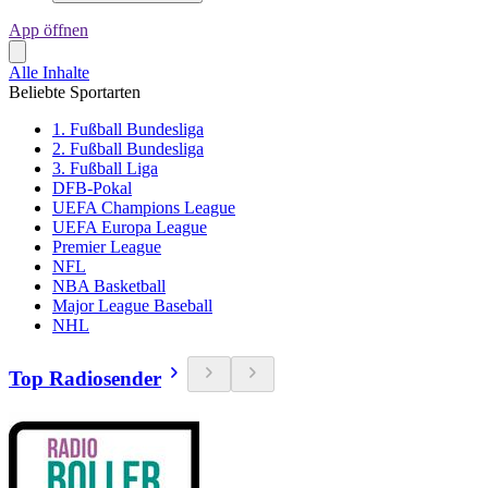
App öffnen
Alle Inhalte
Beliebte Sportarten
1. Fußball Bundesliga
2. Fußball Bundesliga
3. Fußball Liga
DFB-Pokal
UEFA Champions League
UEFA Europa League
Premier League
NFL
NBA Basketball
Major League Baseball
NHL
Top Radiosender