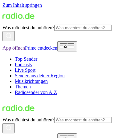
Zum Inhalt springen
Was möchtest du anhören?
App öffnen
Prime entdecken
Top Sender
Podcasts
Live Sport
Sender aus deiner Region
Musikrichtungen
Themen
Radiosender von A-Z
Was möchtest du anhören?