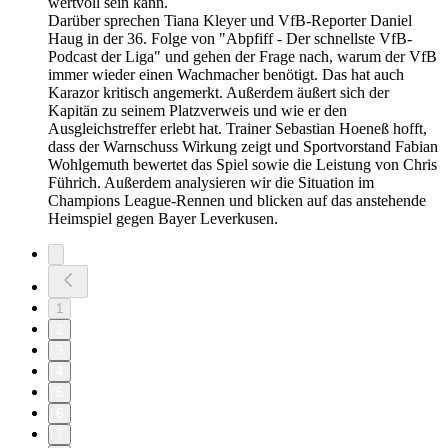
wertvoll sein kann.
Darüber sprechen Tiana Kleyer und VfB-Reporter Daniel
Haug in der 36. Folge von "Abpfiff - Der schnellste VfB-
Podcast der Liga" und gehen der Frage nach, warum der VfB
immer wieder einen Wachmacher benötigt. Das hat auch
Karazor kritisch angemerkt. Außerdem äußert sich der
Kapitän zu seinem Platzverweis und wie er den
Ausgleichstreffer erlebt hat. Trainer Sebastian Hoeneß hofft,
dass der Warnschuss Wirkung zeigt und Sportvorstand Fabian
Wohlgemuth bewertet das Spiel sowie die Leistung von Chris
Führich. Außerdem analysieren wir die Situation im
Champions League-Rennen und blicken auf das anstehende
Heimspiel gegen Bayer Leverkusen.
1
2
3
4
5
6
7