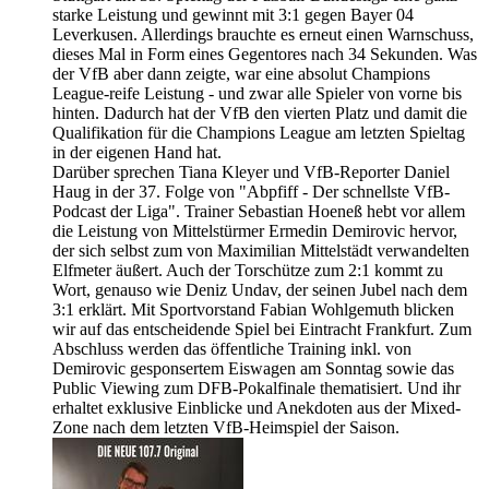
starke Leistung und gewinnt mit 3:1 gegen Bayer 04
Leverkusen. Allerdings brauchte es erneut einen Warnschuss,
dieses Mal in Form eines Gegentores nach 34 Sekunden. Was
der VfB aber dann zeigte, war eine absolut Champions
League-reife Leistung - und zwar alle Spieler von vorne bis
hinten. Dadurch hat der VfB den vierten Platz und damit die
Qualifikation für die Champions League am letzten Spieltag
in der eigenen Hand hat.
Darüber sprechen Tiana Kleyer und VfB-Reporter Daniel
Haug in der 37. Folge von "Abpfiff - Der schnellste VfB-
Podcast der Liga". Trainer Sebastian Hoeneß hebt vor allem
die Leistung von Mittelstürmer Ermedin Demirovic hervor,
der sich selbst zum von Maximilian Mittelstädt verwandelten
Elfmeter äußert. Auch der Torschütze zum 2:1 kommt zu
Wort, genauso wie Deniz Undav, der seinen Jubel nach dem
3:1 erklärt. Mit Sportvorstand Fabian Wohlgemuth blicken
wir auf das entscheidende Spiel bei Eintracht Frankfurt. Zum
Abschluss werden das öffentliche Training inkl. von
Demirovic gesponsertem Eiswagen am Sonntag sowie das
Public Viewing zum DFB-Pokalfinale thematisiert. Und ihr
erhaltet exklusive Einblicke und Anekdoten aus der Mixed-
Zone nach dem letzten VfB-Heimspiel der Saison.