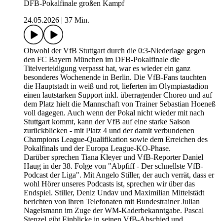
DFB-Pokalfinale großen Kampf
24.05.2026
|
37 Min.
Obwohl der VfB Stuttgart durch die 0:3-Niederlage gegen
den FC Bayern München im DFB-Pokalfinale die
Titelverteidigung verpasst hat, war es wieder ein ganz
besonderes Wochenende in Berlin. Die VfB-Fans tauchten
die Hauptstadt in weiß und rot, lieferten im Olympiastadion
einen lautstarken Support inkl. überragender Choreo und auf
dem Platz hielt die Mannschaft von Trainer Sebastian Hoeneß
voll dagegen. Auch wenn der Pokal nicht wieder mit nach
Stuttgart kommt, kann der VfB auf eine starke Saison
zurückblicken - mit Platz 4 und der damit verbundenen
Champions League-Qualifikation sowie dem Erreichen des
Pokalfinals und der Europa League-KO-Phase.
Darüber sprechen Tiana Kleyer und VfB-Reporter Daniel
Haug in der 38. Folge von "Abpfiff - Der schnellste VfB-
Podcast der Liga". Mit Angelo Stiller, der auch verrät, dass er
wohl Hörer unseres Podcasts ist, sprechen wir über das
Endspiel. Stiller, Deniz Undav und Maximilian Mittelstädt
berichten von ihren Telefonaten mit Bundestrainer Julian
Nagelsmann im Zuge der WM-Kaderbekanntgabe. Pascal
Stenzel gibt Einblicke in seinen VfB-Abschied und