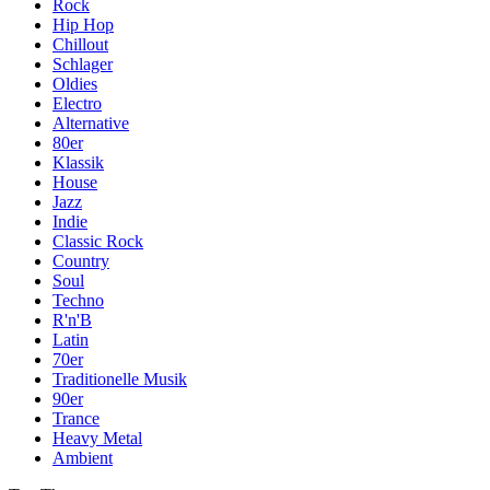
Rock
Hip Hop
Chillout
Schlager
Oldies
Electro
Alternative
80er
Klassik
House
Jazz
Indie
Classic Rock
Country
Soul
Techno
R'n'B
Latin
70er
Traditionelle Musik
90er
Trance
Heavy Metal
Ambient