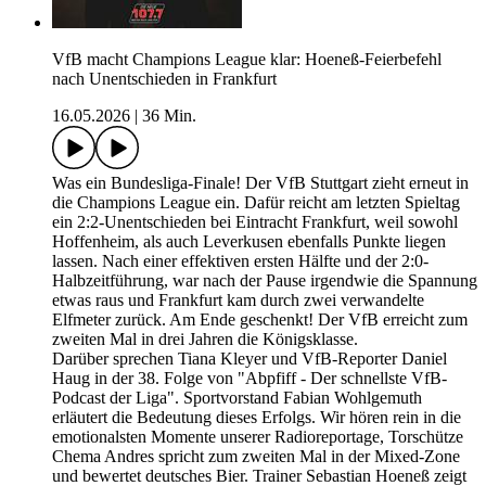
VfB macht Champions League klar: Hoeneß-Feierbefehl
nach Unentschieden in Frankfurt
16.05.2026
|
36 Min.
Was ein Bundesliga-Finale! Der VfB Stuttgart zieht erneut in
die Champions League ein. Dafür reicht am letzten Spieltag
ein 2:2-Unentschieden bei Eintracht Frankfurt, weil sowohl
Hoffenheim, als auch Leverkusen ebenfalls Punkte liegen
lassen. Nach einer effektiven ersten Hälfte und der 2:0-
Halbzeitführung, war nach der Pause irgendwie die Spannung
etwas raus und Frankfurt kam durch zwei verwandelte
Elfmeter zurück. Am Ende geschenkt! Der VfB erreicht zum
zweiten Mal in drei Jahren die Königsklasse.
Darüber sprechen Tiana Kleyer und VfB-Reporter Daniel
Haug in der 38. Folge von "Abpfiff - Der schnellste VfB-
Podcast der Liga". Sportvorstand Fabian Wohlgemuth
erläutert die Bedeutung dieses Erfolgs. Wir hören rein in die
emotionalsten Momente unserer Radioreportage, Torschütze
Chema Andres spricht zum zweiten Mal in der Mixed-Zone
und bewertet deutsches Bier. Trainer Sebastian Hoeneß zeigt