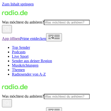
Zum Inhalt springen
Was möchtest du anhören?
App öffnen
Prime entdecken
Top Sender
Podcasts
Live Sport
Sender aus deiner Region
Musikrichtungen
Themen
Radiosender von A-Z
Was möchtest du anhören?