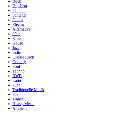
Rock
Hip Hop
Chillout
Schlager
Oldies
Electro
Alternative
80er
Klassik
House
Jazz
Indie
Classic Rock
Country
Soul
Techno
R'n'B
Latin
70er
Traditionelle Musik
90er
Trance
Heavy Metal
Ambient