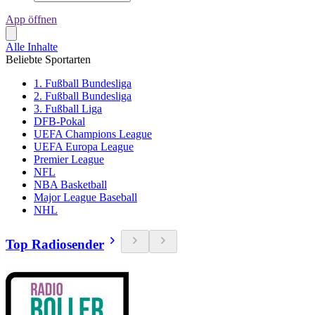
App öffnen
Alle Inhalte
Beliebte Sportarten
1. Fußball Bundesliga
2. Fußball Bundesliga
3. Fußball Liga
DFB-Pokal
UEFA Champions League
UEFA Europa League
Premier League
NFL
NBA Basketball
Major League Baseball
NHL
Top Radiosender