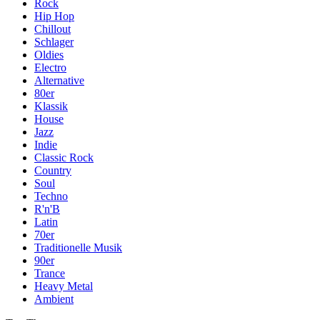
Rock
Hip Hop
Chillout
Schlager
Oldies
Electro
Alternative
80er
Klassik
House
Jazz
Indie
Classic Rock
Country
Soul
Techno
R'n'B
Latin
70er
Traditionelle Musik
90er
Trance
Heavy Metal
Ambient