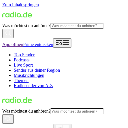
Zum Inhalt springen
Was möchtest du anhören?
App öffnen
Prime entdecken
Top Sender
Podcasts
Live Sport
Sender aus deiner Region
Musikrichtungen
Themen
Radiosender von A-Z
Was möchtest du anhören?