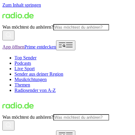
Zum Inhalt springen
Was möchtest du anhören?
App öffnen
Prime entdecken
Top Sender
Podcasts
Live Sport
Sender aus deiner Region
Musikrichtungen
Themen
Radiosender von A-Z
Was möchtest du anhören?