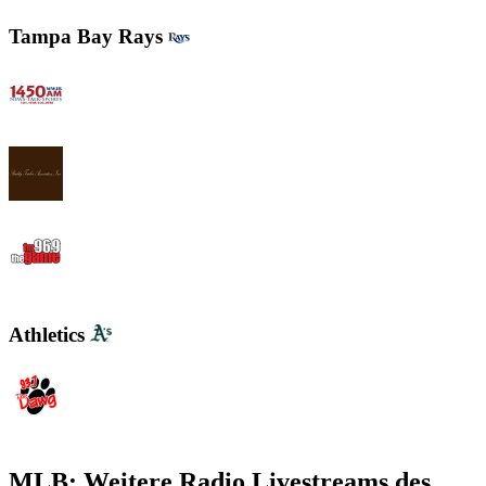
Tampa Bay Rays
WWJB - News-Talk 1450 AM
WYND 1310 AM
WYGM 740 The Game 96.9
Athletics
WDGG The Dawg 93.7 FM
MLB: Weitere Radio Livestreams des