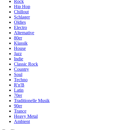
Rock
Hip Hop
Chillout
Schlager
Oldies
Electro
Alternative
80er
Klassik
House
Jazz
Indie
Classic Rock
Country
Soul
Techno
R'n'B
Latin
70er
Traditionelle Musik
90er
Trance
Heavy Metal
Ambient