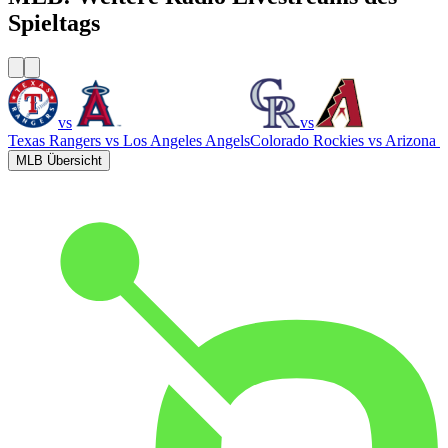
Spieltags
vs
vs
Texas Rangers
vs
Los Angeles Angels
Colorado Rockies
vs
Arizona 
MLB Übersicht