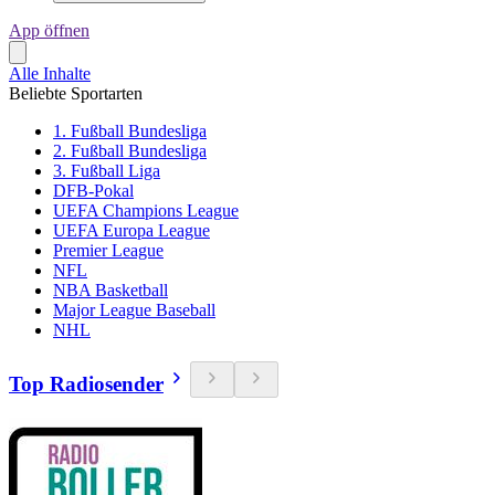
App öffnen
Alle Inhalte
Beliebte Sportarten
1. Fußball Bundesliga
2. Fußball Bundesliga
3. Fußball Liga
DFB-Pokal
UEFA Champions League
UEFA Europa League
Premier League
NFL
NBA Basketball
Major League Baseball
NHL
Top Radiosender