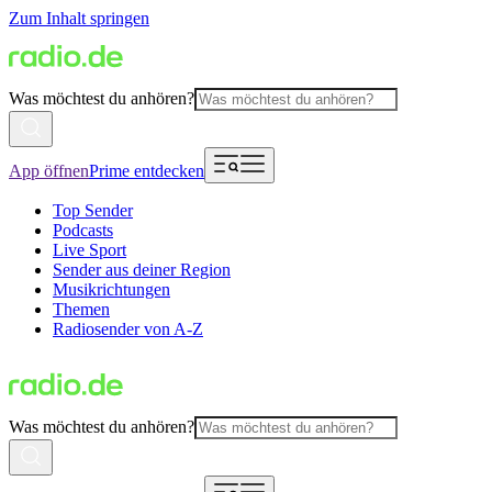
Zum Inhalt springen
Was möchtest du anhören?
App öffnen
Prime entdecken
Top Sender
Podcasts
Live Sport
Sender aus deiner Region
Musikrichtungen
Themen
Radiosender von A-Z
Was möchtest du anhören?