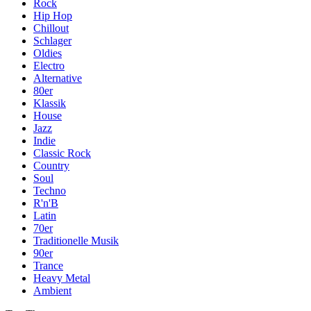
Rock
Hip Hop
Chillout
Schlager
Oldies
Electro
Alternative
80er
Klassik
House
Jazz
Indie
Classic Rock
Country
Soul
Techno
R'n'B
Latin
70er
Traditionelle Musik
90er
Trance
Heavy Metal
Ambient