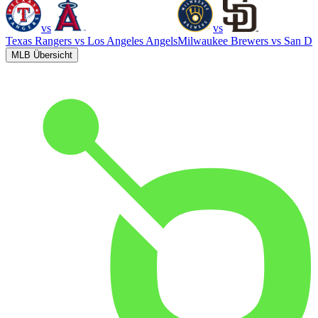
vs
vs
Texas Rangers
vs
Los Angeles Angels
Milwaukee Brewers
vs
San Di
MLB Übersicht