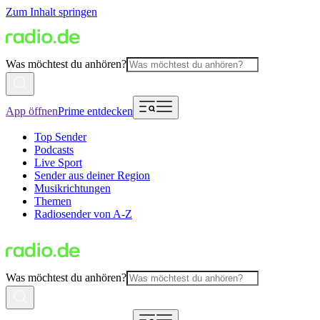
Zum Inhalt springen
Was möchtest du anhören?
App öffnen
Prime entdecken
Top Sender
Podcasts
Live Sport
Sender aus deiner Region
Musikrichtungen
Themen
Radiosender von A-Z
Was möchtest du anhören?