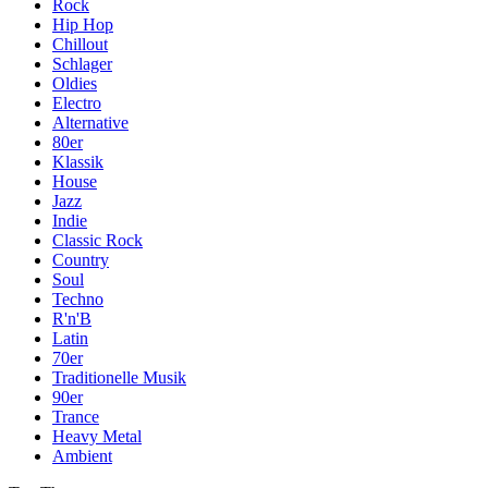
Rock
Hip Hop
Chillout
Schlager
Oldies
Electro
Alternative
80er
Klassik
House
Jazz
Indie
Classic Rock
Country
Soul
Techno
R'n'B
Latin
70er
Traditionelle Musik
90er
Trance
Heavy Metal
Ambient