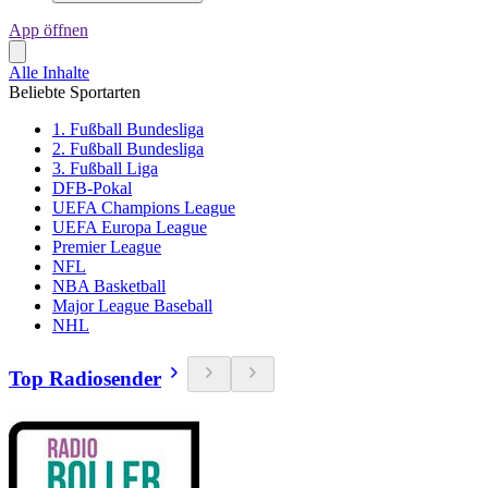
App öffnen
Alle Inhalte
Beliebte Sportarten
1. Fußball Bundesliga
2. Fußball Bundesliga
3. Fußball Liga
DFB-Pokal
UEFA Champions League
UEFA Europa League
Premier League
NFL
NBA Basketball
Major League Baseball
NHL
Top Radiosender