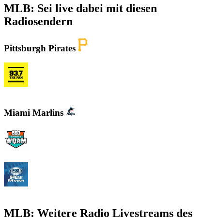
MLB: Sei live dabei mit diesen
Radiosendern
Pittsburgh Pirates
KDKA FM - 93.7 The Fan
Miami Marlins
WQAM 560 AM
WINZ - FOX Sports 940 AM
MLB: Weitere Radio Livestreams des