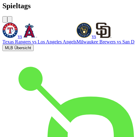
Spieltags
vs
vs
Texas Rangers
vs
Los Angeles Angels
Milwaukee Brewers
vs
San Di
MLB Übersicht