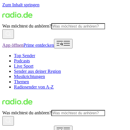
Zum Inhalt springen
Was möchtest du anhören?
App öffnen
Prime entdecken
Top Sender
Podcasts
Live Sport
Sender aus deiner Region
Musikrichtungen
Themen
Radiosender von A-Z
Was möchtest du anhören?