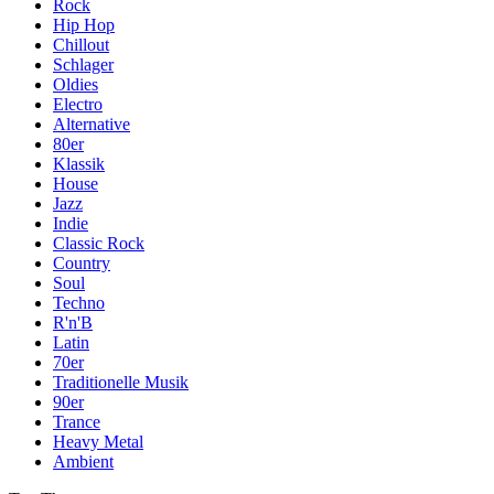
Rock
Hip Hop
Chillout
Schlager
Oldies
Electro
Alternative
80er
Klassik
House
Jazz
Indie
Classic Rock
Country
Soul
Techno
R'n'B
Latin
70er
Traditionelle Musik
90er
Trance
Heavy Metal
Ambient