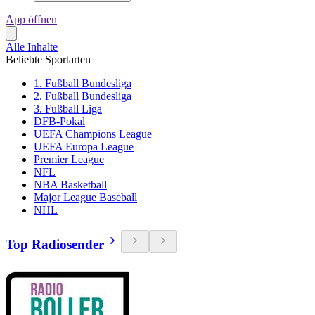
App öffnen
Alle Inhalte
Beliebte Sportarten
1. Fußball Bundesliga
2. Fußball Bundesliga
3. Fußball Liga
DFB-Pokal
UEFA Champions League
UEFA Europa League
Premier League
NFL
NBA Basketball
Major League Baseball
NHL
Top Radiosender