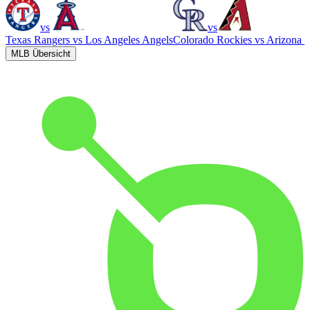
vs
vs
Texas Rangers
vs
Los Angeles Angels
Colorado Rockies
vs
Arizona 
MLB Übersicht