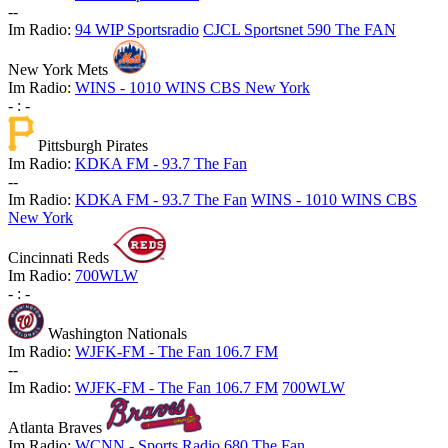
-
-
Im Radio:
94 WIP Sportsradio
CJCL Sportsnet 590 The FAN
New York Mets
Im Radio:
WINS - 1010 WINS CBS New York
-
:
-
Pittsburgh Pirates
Im Radio:
KDKA FM - 93.7 The Fan
-
-
Im Radio:
KDKA FM - 93.7 The Fan
WINS - 1010 WINS CBS
New York
Cincinnati Reds
Im Radio:
700WLW
-
:
-
Washington Nationals
Im Radio:
WJFK-FM - The Fan 106.7 FM
-
-
Im Radio:
WJFK-FM - The Fan 106.7 FM
700WLW
Atlanta Braves
Im Radio:
WCNN - Sports Radio 680 The Fan