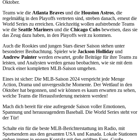
Oktober.
Teams wie die
Atlanta Braves
und die
Houston Astros
, die
regelmäßig in den Playoffs vertreten sind, streben danach, erneut die
World Series zu erreichen. Gleichzeitig wollen aufstrebende Teams
wie die
Seattle Mariners
und die
Chicago Cubs
beweisen, dass sie
das Zeug dazu haben, in den Playoffs weit zu kommen.
Auch die Rookies und jungen Stars dieser Saison stehen unter
besonderer Beobachtung. Spieler wie
Jackson Holliday
und
Andrew Painter
werden erwartet, große Beiträge für ihre Teams zu
leisten, und Analysten werden genau beobachten, wie sie mit dem
Druck einer kompletten MLB-Saison umgehen.
Eines ist sicher: Die MLB-Saison 2024 verspricht jede Menge
Action, Drama und unvergessliche Momente. Der Wettlauf in den
Oktober hat begonnen, und wir können es kaum erwarten zu sehen,
welche Teams die Herausforderung meistern werden!
Mach dich bereit für eine aufregende Saison voller Emotionen,
Spannung und herausragendem Baseball. Die World Series steht vor
der Tür!
Schalte ein für die beste MLB-Berichterstattung im Radio, mit
Sportsendern aus den gesamten USA und Kanada. Lokale Stationen
stehen immer in engem Kontakt mit den größten Fans. Große