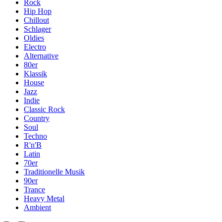
Rock
Hip Hop
Chillout
Schlager
Oldies
Electro
Alternative
80er
Klassik
House
Jazz
Indie
Classic Rock
Country
Soul
Techno
R'n'B
Latin
70er
Traditionelle Musik
90er
Trance
Heavy Metal
Ambient