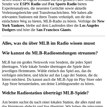
Sender wie
ESPN Radio
und
Fox Sports Radio
bieten
Expertenanalysen, die neuesten Gerüchte sowie aktuelle
Verletzungsberichte und Transfernachrichten. Wir haben alle
relevanten Stationen mit ihren Teams verknüpft, um dir den
einfachsten Weg zu bieten, MLB-Radio zu hören. Verfolge die
New
York Yankees
, bleibe auf dem Laufenden über die
Los Angeles
Dodgers
und höre die
San Francisco Giants
.
Alles, was du über MLB im Radio wissen musst
Wie kannst du MLB-Radiosendungen streamen?
MLB hat ein großes Netzwerk von Sendern, die jedes Spiel
übertragen. Viele lokale Sender übertragen die Spiele ihrer
jeweiligen Heimteams. Wähle einfach das Spiel aus, das du
verfolgen möchtest, und klicke auf das Logo der Station, die du
hören möchtest. Du kannst auch die MLB-App im Play Store oder
App Store herunterladen, um deine Lieblingssender zu hören.
Welche Radiostation überträgt MLB-Spiele?
Am besten suchst du nach einer lokalen Station, die alles rund um
das Heimteam abdeckt und live überträgt. Wir haben die relevanten