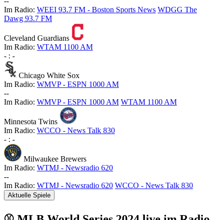
-
-
Im Radio:
WEEI 93.7 FM - Boston Sports News
WDGG The
Dawg 93.7 FM
Cleveland Guardians
Im Radio:
WTAM 1100 AM
-
:
-
Chicago White Sox
Im Radio:
WMVP - ESPN 1000 AM
-
-
Im Radio:
WMVP - ESPN 1000 AM
WTAM 1100 AM
Minnesota Twins
Im Radio:
WCCO - News Talk 830
-
:
-
Milwaukee Brewers
Im Radio:
WTMJ - Newsradio 620
-
-
Im Radio:
WTMJ - Newsradio 620
WCCO - News Talk 830
Aktuelle Spiele
⚾ MLB World Series 2024 live im Radio