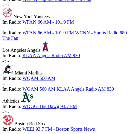
-
:
-
New York Yankees
Im Radio:
WFAN 66 AM - 101.9 FM
-
-
Im Radio:
WFAN 66 AM - 101.9 FM
WCNN - Sports Radio 680
The Fan
Los Angeles Angels
Im Radio:
KLAA Angels Radio AM 830
-
:
-
Miami Marlins
Im Radio:
WQAM 560 AM
-
-
Im Radio:
WQAM 560 AM
KLAA Angels Radio AM 830
Athletics
Im Radio:
WDGG The Dawg 93.7 FM
-
:
-
Boston Red Sox
Im Radio:
WEEI 93.7 FM - Boston Sports News