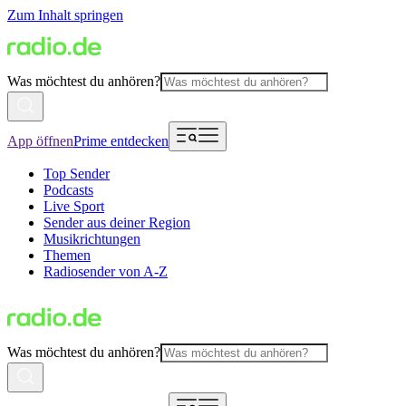
Zum Inhalt springen
Was möchtest du anhören?
App öffnen
Prime entdecken
Top Sender
Podcasts
Live Sport
Sender aus deiner Region
Musikrichtungen
Themen
Radiosender von A-Z
Was möchtest du anhören?