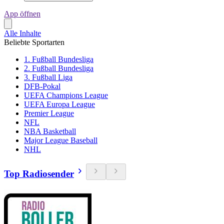
App öffnen
Alle Inhalte
Beliebte Sportarten
1. Fußball Bundesliga
2. Fußball Bundesliga
3. Fußball Liga
DFB-Pokal
UEFA Champions League
UEFA Europa League
Premier League
NFL
NBA Basketball
Major League Baseball
NHL
Top Radiosender