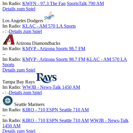
Im Radio:
KWFN - 97.3 The Fan
SportsTalk 790 AM
Details zum Spiel
Los Angeles Dodgers
Im Radio:
KLAC - AM 570 LA Sports
-
:
-
Details zum Spiel
Arizona Diamondbacks
Im Radio:
KMVP - Arizona Sports 98.7 FM
-
-
Im Radio:
KMVP - Arizona Sports 98.7 FM
KLAC - AM 570 LA
Sports
Details zum Spiel
Tampa Bay Rays
Im Radio:
WWJB - News-Talk 1450 AM
-
:
-
Details zum Spiel
Seattle Mariners
Im Radio:
KIRO - 710 ESPN Seattle 710 AM
-
-
Im Radio:
KIRO - 710 ESPN Seattle 710 AM
WWJB - News-Talk
1450 AM
Details zum Spiel