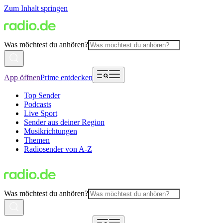
Zum Inhalt springen
Was möchtest du anhören?
App öffnen
Prime entdecken
Top Sender
Podcasts
Live Sport
Sender aus deiner Region
Musikrichtungen
Themen
Radiosender von A-Z
Was möchtest du anhören?