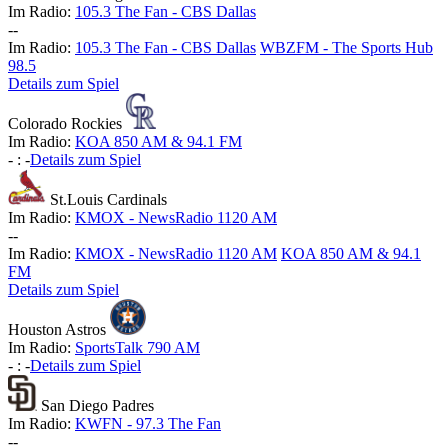
Im Radio:
105.3 The Fan - CBS Dallas
-
-
Im Radio:
105.3 The Fan - CBS Dallas
WBZFM - The Sports Hub
98.5
Details zum Spiel
Colorado Rockies
Im Radio:
KOA 850 AM & 94.1 FM
-
:
-
Details zum Spiel
St.Louis Cardinals
Im Radio:
KMOX - NewsRadio 1120 AM
-
-
Im Radio:
KMOX - NewsRadio 1120 AM
KOA 850 AM & 94.1
FM
Details zum Spiel
Houston Astros
Im Radio:
SportsTalk 790 AM
-
:
-
Details zum Spiel
San Diego Padres
Im Radio:
KWFN - 97.3 The Fan
-
-