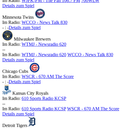
Im Radio:
WJFK-FM - The Fan 106.7 FM
700WLW
Details zum Spiel
Minnesota Twins
Im Radio:
WCCO - News Talk 830
-
:
-
Details zum Spiel
Milwaukee Brewers
Im Radio:
WTMJ - Newsradio 620
-
-
Im Radio:
WTMJ - Newsradio 620
WCCO - News Talk 830
Details zum Spiel
Chicago Cubs
Im Radio:
WSCR - 670 AM The Score
-
:
-
Details zum Spiel
Kansas City Royals
Im Radio:
610 Sports Radio KCSP
-
-
Im Radio:
610 Sports Radio KCSP
WSCR - 670 AM The Score
Details zum Spiel
Detroit Tigers