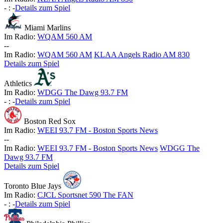
-
:
-
Details zum Spiel
Miami Marlins
Im Radio:
WQAM 560 AM
-
-
Im Radio:
WQAM 560 AM
KLAA Angels Radio AM 830
Details zum Spiel
Athletics
Im Radio:
WDGG The Dawg 93.7 FM
-
:
-
Details zum Spiel
Boston Red Sox
Im Radio:
WEEI 93.7 FM - Boston Sports News
-
-
Im Radio:
WEEI 93.7 FM - Boston Sports News
WDGG The
Dawg 93.7 FM
Details zum Spiel
Toronto Blue Jays
Im Radio:
CJCL Sportsnet 590 The FAN
-
:
-
Details zum Spiel