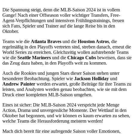
Die Spannung steigt, denn die MLB-Saison 2024 ist in vollem
Gange! Nach einer Offseason voller wichtiger Transfers, Free-
Agent-Verpflichtungen und intensiven Frühlingstrainings, freuen
sich Fans, Spieler und Trainer auf die lange Reise bis in den
Oktober.
Teams wie die
Atlanta Braves
und die
Houston Astros
, die
regelmäßig in den Playoffs vertreten sind, streben danach, erneut die
World Series zu erreichen. Gleichzeitig wollen aufstrebende Teams
wie die
Seattle Mariners
und die
Chicago Cubs
beweisen, dass sie
das Zeug dazu haben, in den Playoffs weit zu kommen.
Auch die Rookies und jungen Stars dieser Saison stehen unter
besonderer Beobachtung. Spieler wie
Jackson Holliday
und
Andrew Painter
werden erwartet, große Beiträge für ihre Teams zu
leisten, und Analysten werden genau beobachten, wie sie mit dem
Druck einer kompletten MLB-Saison umgehen.
Eines ist sicher: Die MLB-Saison 2024 verspricht jede Menge
Action, Drama und unvergessliche Momente. Der Wettlauf in den
Oktober hat begonnen, und wir können es kaum erwarten zu sehen,
welche Teams die Herausforderung meistern werden!
Mach dich bereit für eine aufregende Saison voller Emotionen,