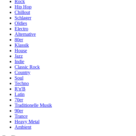
Rock
Hip Hop
Chillout
Schlager
Oldies
Electro
Alternative
80er
Klassik
House
Jazz
Indie
Classic Rock
Country
Soul
Techno
R'n'B
Latin
70er
Traditionelle Musik
90er
Trance
Heavy Metal
Ambient