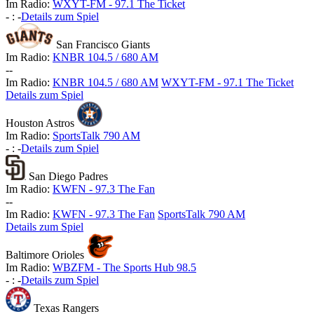
Im Radio:
WXYT-FM - 97.1 The Ticket
-
:
-
Details zum Spiel
San Francisco Giants
Im Radio:
KNBR 104.5 / 680 AM
-
-
Im Radio:
KNBR 104.5 / 680 AM
WXYT-FM - 97.1 The Ticket
Details zum Spiel
Houston Astros
Im Radio:
SportsTalk 790 AM
-
:
-
Details zum Spiel
San Diego Padres
Im Radio:
KWFN - 97.3 The Fan
-
-
Im Radio:
KWFN - 97.3 The Fan
SportsTalk 790 AM
Details zum Spiel
Baltimore Orioles
Im Radio:
WBZFM - The Sports Hub 98.5
-
:
-
Details zum Spiel
Texas Rangers