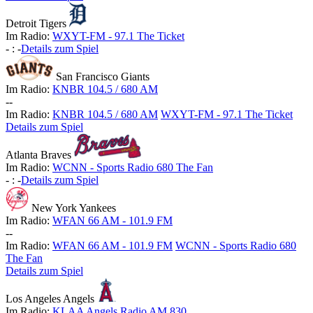
Detroit Tigers
Im Radio:
WXYT-FM - 97.1 The Ticket
-
:
-
Details zum Spiel
San Francisco Giants
Im Radio:
KNBR 104.5 / 680 AM
-
-
Im Radio:
KNBR 104.5 / 680 AM
WXYT-FM - 97.1 The Ticket
Details zum Spiel
Atlanta Braves
Im Radio:
WCNN - Sports Radio 680 The Fan
-
:
-
Details zum Spiel
New York Yankees
Im Radio:
WFAN 66 AM - 101.9 FM
-
-
Im Radio:
WFAN 66 AM - 101.9 FM
WCNN - Sports Radio 680
The Fan
Details zum Spiel
Los Angeles Angels
Im Radio:
KLAA Angels Radio AM 830