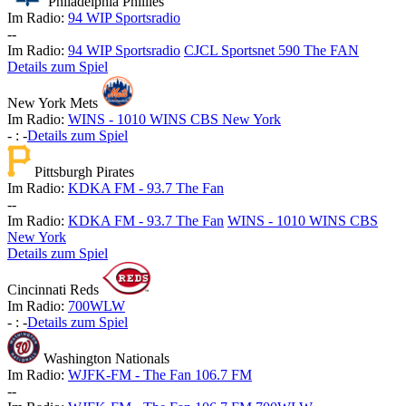
Philadelphia Phillies
Im Radio:
94 WIP Sportsradio
-
-
Im Radio:
94 WIP Sportsradio
CJCL Sportsnet 590 The FAN
Details zum Spiel
New York Mets
Im Radio:
WINS - 1010 WINS CBS New York
-
:
-
Details zum Spiel
Pittsburgh Pirates
Im Radio:
KDKA FM - 93.7 The Fan
-
-
Im Radio:
KDKA FM - 93.7 The Fan
WINS - 1010 WINS CBS
New York
Details zum Spiel
Cincinnati Reds
Im Radio:
700WLW
-
:
-
Details zum Spiel
Washington Nationals
Im Radio:
WJFK-FM - The Fan 106.7 FM
-
-