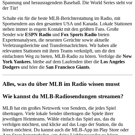
Spannung und herausragendem Baseball. Die World Series steht vor
der Tür!
Schalte ein für die beste MLB-Berichterstattung im Radio, mit
Sportsendern aus den gesamten USA und Kanada. Lokale Stationen
stehen immer in engem Kontakt mit den größten Fans. Große
Sender wie
ESPN Radio
und
Fox Sports Radio
bieten
Expertenanalysen, die neuesten Gerüchte sowie aktuelle
Verletzungsberichte und Transfernachrichten. Wir haben alle
relevanten Stationen mit ihren Teams verknüpft, um dir den
einfachsten Weg zu bieten, MLB-Radio zu hören. Verfolge die
New
York Yankees
, bleibe auf dem Laufenden über die
Los Angeles
Dodgers
und höre die
San Francisco Giants
.
Alles, was du über MLB im Radio wissen musst
Wie kannst du MLB-Radiosendungen streamen?
MLB hat ein großes Netzwerk von Sendern, die jedes Spiel
übertragen. Viele lokale Sender übertragen die Spiele ihrer
jeweiligen Heimteams. Wähle einfach das Spiel aus, das du
verfolgen möchtest, und klicke auf das Logo der Station, die du
hören möchtest. Du kannst auch die MLB-App im Play Store oder