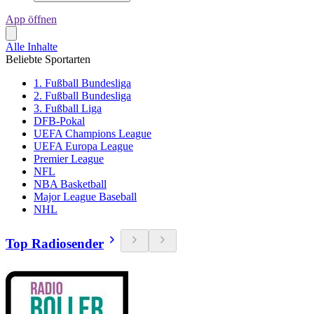
App öffnen
Alle Inhalte
Beliebte Sportarten
1. Fußball Bundesliga
2. Fußball Bundesliga
3. Fußball Liga
DFB-Pokal
UEFA Champions League
UEFA Europa League
Premier League
NFL
NBA Basketball
Major League Baseball
NHL
Top Radiosender