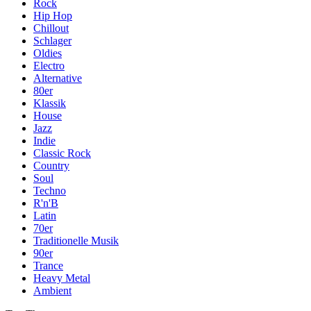
Rock
Hip Hop
Chillout
Schlager
Oldies
Electro
Alternative
80er
Klassik
House
Jazz
Indie
Classic Rock
Country
Soul
Techno
R'n'B
Latin
70er
Traditionelle Musik
90er
Trance
Heavy Metal
Ambient