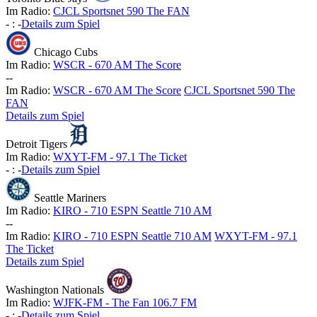
Im Radio:
CJCL Sportsnet 590 The FAN
-
:
-
Details zum Spiel
Chicago Cubs
Im Radio:
WSCR - 670 AM The Score
-
-
Im Radio:
WSCR - 670 AM The Score
CJCL Sportsnet 590 The
FAN
Details zum Spiel
Detroit Tigers
Im Radio:
WXYT-FM - 97.1 The Ticket
-
:
-
Details zum Spiel
Seattle Mariners
Im Radio:
KIRO - 710 ESPN Seattle 710 AM
-
-
Im Radio:
KIRO - 710 ESPN Seattle 710 AM
WXYT-FM - 97.1
The Ticket
Details zum Spiel
Washington Nationals
Im Radio:
WJFK-FM - The Fan 106.7 FM
-
:
-
Details zum Spiel