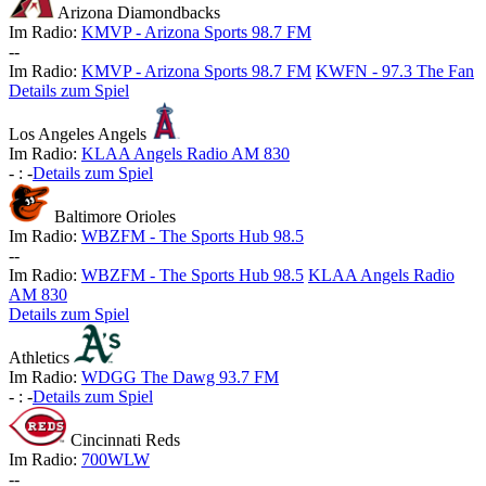
Arizona Diamondbacks
Im Radio:
KMVP - Arizona Sports 98.7 FM
-
-
Im Radio:
KMVP - Arizona Sports 98.7 FM
KWFN - 97.3 The Fan
Details zum Spiel
Los Angeles Angels
Im Radio:
KLAA Angels Radio AM 830
-
:
-
Details zum Spiel
Baltimore Orioles
Im Radio:
WBZFM - The Sports Hub 98.5
-
-
Im Radio:
WBZFM - The Sports Hub 98.5
KLAA Angels Radio
AM 830
Details zum Spiel
Athletics
Im Radio:
WDGG The Dawg 93.7 FM
-
:
-
Details zum Spiel
Cincinnati Reds
Im Radio:
700WLW
-
-