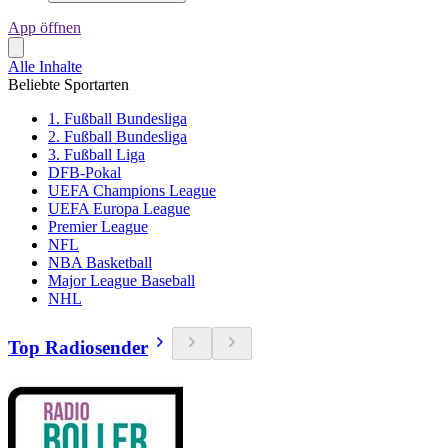
App öffnen
Alle Inhalte
Beliebte Sportarten
1. Fußball Bundesliga
2. Fußball Bundesliga
3. Fußball Liga
DFB-Pokal
UEFA Champions League
UEFA Europa League
Premier League
NFL
NBA Basketball
Major League Baseball
NHL
Top Radiosender