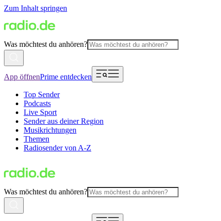
Zum Inhalt springen
Was möchtest du anhören?
App öffnen
Prime entdecken
Top Sender
Podcasts
Live Sport
Sender aus deiner Region
Musikrichtungen
Themen
Radiosender von A-Z
Was möchtest du anhören?