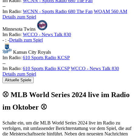
Im Radio:
WCNN - Sports Radio 680 The Fan
-
-
Im Radio:
WCNN - Sports Radio 680 The Fan
WQAM 560 AM
Details zum Spiel
Minnesota Twins
Im Radio:
WCCO - News Talk 830
-
:
-
Details zum Spiel
Kansas City Royals
Im Radio:
610 Sports Radio KCSP
-
-
Im Radio:
610 Sports Radio KCSP
WCCO - News Talk 830
Details zum Spiel
Aktuelle Spiele
⚾ MLB World Series 2024 live im Radio
im Oktober ⚾
Schalte ein, um die MLB World Series 2024 live im Radio zu
verfolgen, mit umfassender Berichterstattung vor dem Spiel, die auf
die Meisterschaftsserie hinführt. Neben den neuesten Nachrichten