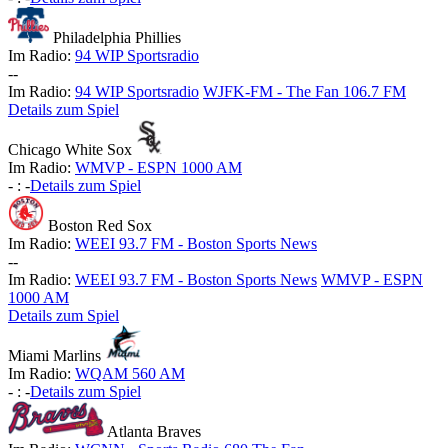
Philadelphia Phillies
Im Radio:
94 WIP Sportsradio
-
-
Im Radio:
94 WIP Sportsradio
WJFK-FM - The Fan 106.7 FM
Details zum Spiel
Chicago White Sox
Im Radio:
WMVP - ESPN 1000 AM
-
:
-
Details zum Spiel
Boston Red Sox
Im Radio:
WEEI 93.7 FM - Boston Sports News
-
-
Im Radio:
WEEI 93.7 FM - Boston Sports News
WMVP - ESPN
1000 AM
Details zum Spiel
Miami Marlins
Im Radio:
WQAM 560 AM
-
:
-
Details zum Spiel
Atlanta Braves