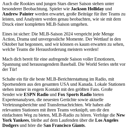
Auch die Rookies und jungen Stars dieser Saison stehen unter
besonderer Beobachtung. Spieler wie
Jackson Holliday
und
Andrew Painter
werden erwartet, große Beiträge für ihre Teams zu
leisten, und Analysten werden genau beobachten, wie sie mit dem
Druck einer kompletten MLB-Saison umgehen.
Eines ist sicher: Die MLB-Saison 2024 verspricht jede Menge
Action, Drama und unvergessliche Momente. Der Wettlauf in den
Oktober hat begonnen, und wir können es kaum erwarten zu sehen,
welche Teams die Herausforderung meistern werden!
Mach dich bereit für eine aufregende Saison voller Emotionen,
Spannung und herausragendem Baseball. Die World Series steht vor
der Tür!
Schalte ein für die beste MLB-Berichterstattung im Radio, mit
Sportsendern aus den gesamten USA und Kanada. Lokale Stationen
stehen immer in engem Kontakt mit den größten Fans. Große
Sender wie
ESPN Radio
und
Fox Sports Radio
bieten
Expertenanalysen, die neuesten Gerüchte sowie aktuelle
Verletzungsberichte und Transfernachrichten. Wir haben alle
relevanten Stationen mit ihren Teams verknüpft, um dir den
einfachsten Weg zu bieten, MLB-Radio zu hören. Verfolge die
New
York Yankees
, bleibe auf dem Laufenden über die
Los Angeles
Dodgers
und höre die
San Francisco Giants
.