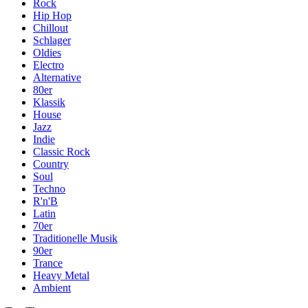
Rock
Hip Hop
Chillout
Schlager
Oldies
Electro
Alternative
80er
Klassik
House
Jazz
Indie
Classic Rock
Country
Soul
Techno
R'n'B
Latin
70er
Traditionelle Musik
90er
Trance
Heavy Metal
Ambient