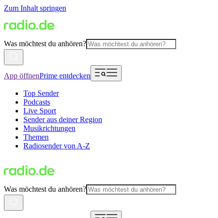
Zum Inhalt springen
Was möchtest du anhören?
App öffnen
Prime entdecken
Top Sender
Podcasts
Live Sport
Sender aus deiner Region
Musikrichtungen
Themen
Radiosender von A-Z
Was möchtest du anhören?