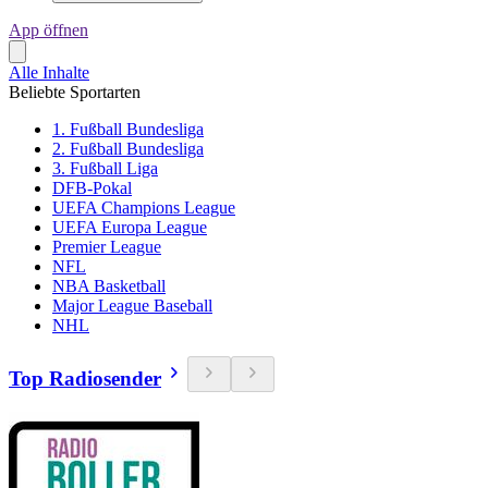
App öffnen
Alle Inhalte
Beliebte Sportarten
1. Fußball Bundesliga
2. Fußball Bundesliga
3. Fußball Liga
DFB-Pokal
UEFA Champions League
UEFA Europa League
Premier League
NFL
NBA Basketball
Major League Baseball
NHL
Top Radiosender