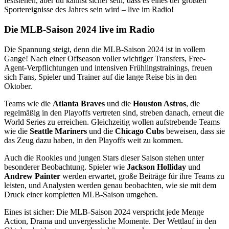
feststehen, aber du kannst sicher sein, dass es eines der größten
Sportereignisse des Jahres sein wird – live im Radio!
Die MLB-Saison 2024 live im Radio
Die Spannung steigt, denn die MLB-Saison 2024 ist in vollem
Gange! Nach einer Offseason voller wichtiger Transfers, Free-
Agent-Verpflichtungen und intensiven Frühlingstrainings, freuen
sich Fans, Spieler und Trainer auf die lange Reise bis in den
Oktober.
Teams wie die
Atlanta Braves
und die
Houston Astros
, die
regelmäßig in den Playoffs vertreten sind, streben danach, erneut die
World Series zu erreichen. Gleichzeitig wollen aufstrebende Teams
wie die
Seattle Mariners
und die
Chicago Cubs
beweisen, dass sie
das Zeug dazu haben, in den Playoffs weit zu kommen.
Auch die Rookies und jungen Stars dieser Saison stehen unter
besonderer Beobachtung. Spieler wie
Jackson Holliday
und
Andrew Painter
werden erwartet, große Beiträge für ihre Teams zu
leisten, und Analysten werden genau beobachten, wie sie mit dem
Druck einer kompletten MLB-Saison umgehen.
Eines ist sicher: Die MLB-Saison 2024 verspricht jede Menge
Action, Drama und unvergessliche Momente. Der Wettlauf in den