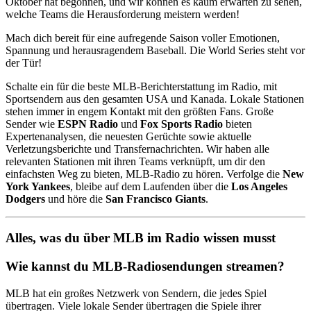
Oktober hat begonnen, und wir können es kaum erwarten zu sehen,
welche Teams die Herausforderung meistern werden!
Mach dich bereit für eine aufregende Saison voller Emotionen,
Spannung und herausragendem Baseball. Die World Series steht vor
der Tür!
Schalte ein für die beste MLB-Berichterstattung im Radio, mit
Sportsendern aus den gesamten USA und Kanada. Lokale Stationen
stehen immer in engem Kontakt mit den größten Fans. Große
Sender wie
ESPN Radio
und
Fox Sports Radio
bieten
Expertenanalysen, die neuesten Gerüchte sowie aktuelle
Verletzungsberichte und Transfernachrichten. Wir haben alle
relevanten Stationen mit ihren Teams verknüpft, um dir den
einfachsten Weg zu bieten, MLB-Radio zu hören. Verfolge die
New
York Yankees
, bleibe auf dem Laufenden über die
Los Angeles
Dodgers
und höre die
San Francisco Giants
.
Alles, was du über MLB im Radio wissen musst
Wie kannst du MLB-Radiosendungen streamen?
MLB hat ein großes Netzwerk von Sendern, die jedes Spiel
übertragen. Viele lokale Sender übertragen die Spiele ihrer