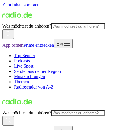
Zum Inhalt springen
Was möchtest du anhören?
App öffnen
Prime entdecken
Top Sender
Podcasts
Live Sport
Sender aus deiner Region
Musikrichtungen
Themen
Radiosender von A-Z
Was möchtest du anhören?