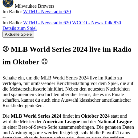
Milwaukee Brewers
Im Radio:
WTMJ - Newsradio 620
-
-
Im Radio:
WTMJ - Newsradio 620
WCCO - News Talk 830
Details zum Spiel
Aktuelle Spiele
⚾ MLB World Series 2024 live im Radio
im Oktober ⚾
Schalte ein, um die MLB World Series 2024 live im Radio zu
verfolgen, mit umfassender Berichterstattung vor dem Spiel, die auf
die Meisterschaftsserie hinführt. Neben den neuesten Nachrichten
und spannenden Geschichten über die Teams, die es ins Finale
schaffen, kannst du auch eine Auswahl klassischer amerikanischer
Rocklieder genießen.
Die
MLB World Series 2024
findet im
Oktober 2024
statt und
wird die Meister der
American League
und der
National League
in einer Best-of-Seven-Serie zusammenbringen. Die genauen Daten
und Austragungsorte werden festgelegt, sobald die Playoff-Teams