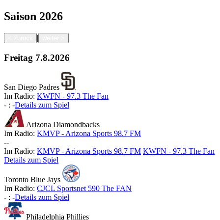
Saison
2026
|
<
zurück
weiter
>
Freitag
7.8.2026
San Diego Padres
Im Radio:
KWFN - 97.3 The Fan
-
:
-
Details zum Spiel
Arizona Diamondbacks
Im Radio:
KMVP - Arizona Sports 98.7 FM
-
-
Im Radio:
KMVP - Arizona Sports 98.7 FM
KWFN - 97.3 The Fan
Details zum Spiel
Toronto Blue Jays
Im Radio:
CJCL Sportsnet 590 The FAN
-
:
-
Details zum Spiel
Philadelphia Phillies