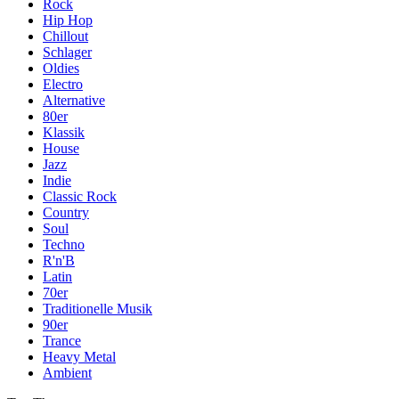
Rock
Hip Hop
Chillout
Schlager
Oldies
Electro
Alternative
80er
Klassik
House
Jazz
Indie
Classic Rock
Country
Soul
Techno
R'n'B
Latin
70er
Traditionelle Musik
90er
Trance
Heavy Metal
Ambient