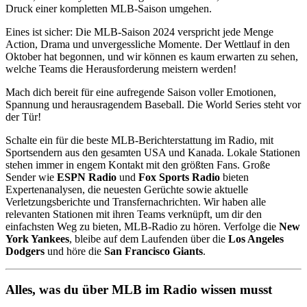
Druck einer kompletten MLB-Saison umgehen.
Eines ist sicher: Die MLB-Saison 2024 verspricht jede Menge
Action, Drama und unvergessliche Momente. Der Wettlauf in den
Oktober hat begonnen, und wir können es kaum erwarten zu sehen,
welche Teams die Herausforderung meistern werden!
Mach dich bereit für eine aufregende Saison voller Emotionen,
Spannung und herausragendem Baseball. Die World Series steht vor
der Tür!
Schalte ein für die beste MLB-Berichterstattung im Radio, mit
Sportsendern aus den gesamten USA und Kanada. Lokale Stationen
stehen immer in engem Kontakt mit den größten Fans. Große
Sender wie
ESPN Radio
und
Fox Sports Radio
bieten
Expertenanalysen, die neuesten Gerüchte sowie aktuelle
Verletzungsberichte und Transfernachrichten. Wir haben alle
relevanten Stationen mit ihren Teams verknüpft, um dir den
einfachsten Weg zu bieten, MLB-Radio zu hören. Verfolge die
New
York Yankees
, bleibe auf dem Laufenden über die
Los Angeles
Dodgers
und höre die
San Francisco Giants
.
Alles, was du über MLB im Radio wissen musst