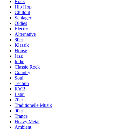
Rock
Hip Hop
Chillout
Schlager
Oldies
Electro
Alternative
80er
Klassik
House
Jazz
Indie
Classic Rock
Country
Soul
Techno
R'n'B
Latin
70er
Traditionelle Musik
90er
Trance
Heavy Metal
Ambient