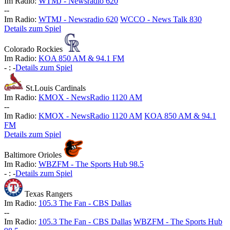
Im Radio:
WTMJ - Newsradio 620
-
-
Im Radio:
WTMJ - Newsradio 620
WCCO - News Talk 830
Details zum Spiel
Colorado Rockies
Im Radio:
KOA 850 AM & 94.1 FM
-
:
-
Details zum Spiel
St.Louis Cardinals
Im Radio:
KMOX - NewsRadio 1120 AM
-
-
Im Radio:
KMOX - NewsRadio 1120 AM
KOA 850 AM & 94.1
FM
Details zum Spiel
Baltimore Orioles
Im Radio:
WBZFM - The Sports Hub 98.5
-
:
-
Details zum Spiel
Texas Rangers
Im Radio:
105.3 The Fan - CBS Dallas
-
-
Im Radio:
105.3 The Fan - CBS Dallas
WBZFM - The Sports Hub