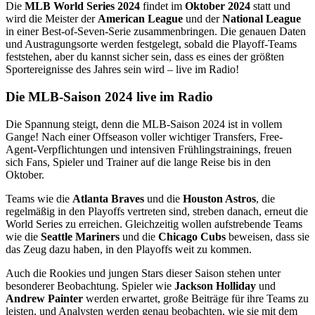
Die
MLB World Series 2024
findet im
Oktober 2024
statt und
wird die Meister der
American League
und der
National League
in einer Best-of-Seven-Serie zusammenbringen. Die genauen Daten
und Austragungsorte werden festgelegt, sobald die Playoff-Teams
feststehen, aber du kannst sicher sein, dass es eines der größten
Sportereignisse des Jahres sein wird – live im Radio!
Die MLB-Saison 2024 live im Radio
Die Spannung steigt, denn die MLB-Saison 2024 ist in vollem
Gange! Nach einer Offseason voller wichtiger Transfers, Free-
Agent-Verpflichtungen und intensiven Frühlingstrainings, freuen
sich Fans, Spieler und Trainer auf die lange Reise bis in den
Oktober.
Teams wie die
Atlanta Braves
und die
Houston Astros
, die
regelmäßig in den Playoffs vertreten sind, streben danach, erneut die
World Series zu erreichen. Gleichzeitig wollen aufstrebende Teams
wie die
Seattle Mariners
und die
Chicago Cubs
beweisen, dass sie
das Zeug dazu haben, in den Playoffs weit zu kommen.
Auch die Rookies und jungen Stars dieser Saison stehen unter
besonderer Beobachtung. Spieler wie
Jackson Holliday
und
Andrew Painter
werden erwartet, große Beiträge für ihre Teams zu
leisten, und Analysten werden genau beobachten, wie sie mit dem