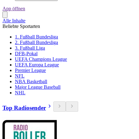
App öffnen
Alle Inhalte
Beliebte Sportarten
1. Fußball Bundesliga
2. Fußball Bundesliga
3. Fußball Liga
DFB-Pokal
UEFA Champions League
UEFA Europa League
Premier League
NFL
NBA Basketball
Major League Baseball
NHL
Top Radiosender