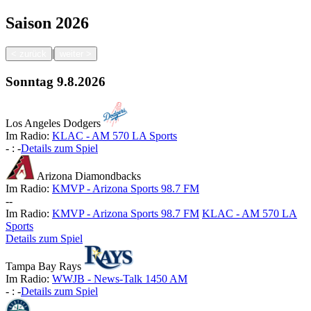
Saison
2026
|
<
zurück
weiter
>
Sonntag
9.8.2026
Los Angeles Dodgers
Im Radio:
KLAC - AM 570 LA Sports
-
:
-
Details zum Spiel
Arizona Diamondbacks
Im Radio:
KMVP - Arizona Sports 98.7 FM
-
-
Im Radio:
KMVP - Arizona Sports 98.7 FM
KLAC - AM 570 LA
Sports
Details zum Spiel
Tampa Bay Rays
Im Radio:
WWJB - News-Talk 1450 AM
-
:
-
Details zum Spiel