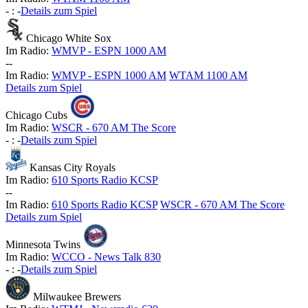
-
:
-
Details zum Spiel
Chicago White Sox
Im Radio:
WMVP - ESPN 1000 AM
-
-
Im Radio:
WMVP - ESPN 1000 AM
WTAM 1100 AM
Details zum Spiel
Chicago Cubs
Im Radio:
WSCR - 670 AM The Score
-
:
-
Details zum Spiel
Kansas City Royals
Im Radio:
610 Sports Radio KCSP
-
-
Im Radio:
610 Sports Radio KCSP
WSCR - 670 AM The Score
Details zum Spiel
Minnesota Twins
Im Radio:
WCCO - News Talk 830
-
:
-
Details zum Spiel
Milwaukee Brewers