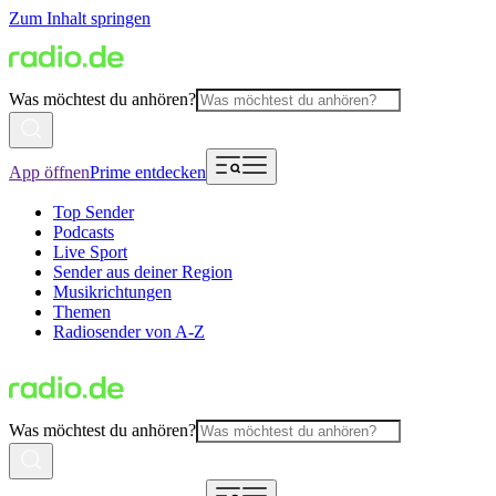
Zum Inhalt springen
Was möchtest du anhören?
App öffnen
Prime entdecken
Top Sender
Podcasts
Live Sport
Sender aus deiner Region
Musikrichtungen
Themen
Radiosender von A-Z
Was möchtest du anhören?