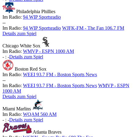
Philadelphia Phillies
Im Radio:
94 WIP Sportsradio
-
-
Im Radio:
94 WIP Sportsradio
WJFK-FM - The Fan 106.7 FM
Details zum Spiel
Chicago White Sox
Im Radio:
WMVP - ESPN 1000 AM
-
:
-
Details zum Spiel
Boston Red Sox
Im Radio:
WEEI 93.7 FM - Boston Sports News
-
-
Im Radio:
WEEI 93.7 FM - Boston Sports News
WMVP - ESPN
1000 AM
Details zum Spiel
Miami Marlins
Im Radio:
WQAM 560 AM
-
:
-
Details zum Spiel
Atlanta Braves