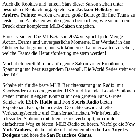
Auch die Rookies und jungen Stars dieser Saison stehen unter
besonderer Beobachtung. Spieler wie
Jackson Holliday
und
Andrew Painter
werden erwartet, große Beiträge für ihre Teams zu
leisten, und Analysten werden genau beobachten, wie sie mit dem
Druck einer kompletten MLB-Saison umgehen.
Eines ist sicher: Die MLB-Saison 2024 verspricht jede Menge
Action, Drama und unvergessliche Momente. Der Wettlauf in den
Oktober hat begonnen, und wir können es kaum erwarten zu sehen,
welche Teams die Herausforderung meistern werden!
Mach dich bereit für eine aufregende Saison voller Emotionen,
Spannung und herausragendem Baseball. Die World Series steht vor
der Tür!
Schalte ein für die beste MLB-Berichterstattung im Radio, mit
Sportsendern aus den gesamten USA und Kanada. Lokale Stationen
stehen immer in engem Kontakt mit den größten Fans. Große
Sender wie
ESPN Radio
und
Fox Sports Radio
bieten
Expertenanalysen, die neuesten Gerüchte sowie aktuelle
Verletzungsberichte und Transfernachrichten. Wir haben alle
relevanten Stationen mit ihren Teams verknüpft, um dir den
einfachsten Weg zu bieten, MLB-Radio zu hören. Verfolge die
New
York Yankees
, bleibe auf dem Laufenden über die
Los Angeles
Dodgers
und höre die
San Francisco Giants
.