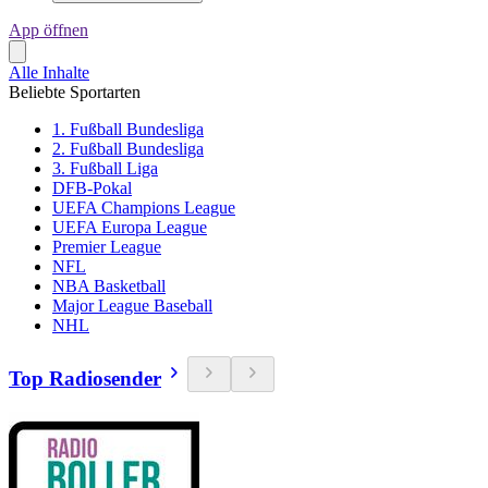
App öffnen
Alle Inhalte
Beliebte Sportarten
1. Fußball Bundesliga
2. Fußball Bundesliga
3. Fußball Liga
DFB-Pokal
UEFA Champions League
UEFA Europa League
Premier League
NFL
NBA Basketball
Major League Baseball
NHL
Top Radiosender