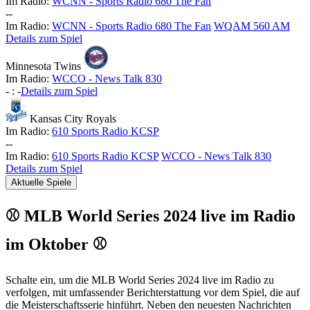
Im Radio:
WCNN - Sports Radio 680 The Fan
-
-
Im Radio:
WCNN - Sports Radio 680 The Fan
WQAM 560 AM
Details zum Spiel
Minnesota Twins
Im Radio:
WCCO - News Talk 830
-
:
-
Details zum Spiel
Kansas City Royals
Im Radio:
610 Sports Radio KCSP
-
-
Im Radio:
610 Sports Radio KCSP
WCCO - News Talk 830
Details zum Spiel
Aktuelle Spiele
⚾ MLB World Series 2024 live im Radio
im Oktober ⚾
Schalte ein, um die MLB World Series 2024 live im Radio zu
verfolgen, mit umfassender Berichterstattung vor dem Spiel, die auf
die Meisterschaftsserie hinführt. Neben den neuesten Nachrichten