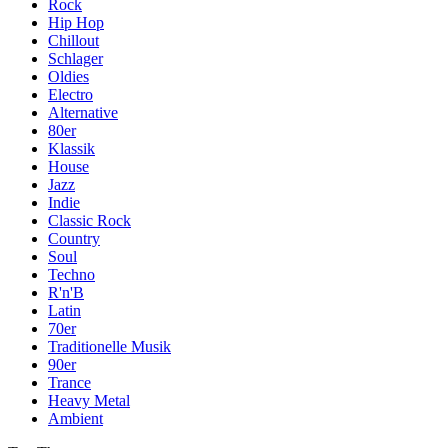
Rock
Hip Hop
Chillout
Schlager
Oldies
Electro
Alternative
80er
Klassik
House
Jazz
Indie
Classic Rock
Country
Soul
Techno
R'n'B
Latin
70er
Traditionelle Musik
90er
Trance
Heavy Metal
Ambient