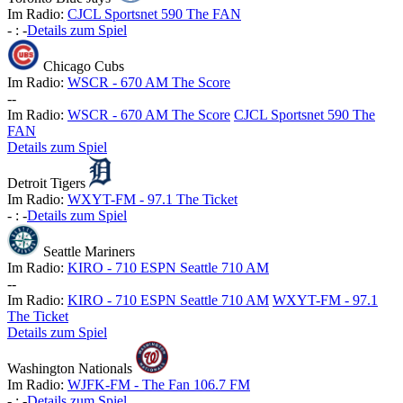
Im Radio:
CJCL Sportsnet 590 The FAN
-
:
-
Details zum Spiel
Chicago Cubs
Im Radio:
WSCR - 670 AM The Score
-
-
Im Radio:
WSCR - 670 AM The Score
CJCL Sportsnet 590 The
FAN
Details zum Spiel
Detroit Tigers
Im Radio:
WXYT-FM - 97.1 The Ticket
-
:
-
Details zum Spiel
Seattle Mariners
Im Radio:
KIRO - 710 ESPN Seattle 710 AM
-
-
Im Radio:
KIRO - 710 ESPN Seattle 710 AM
WXYT-FM - 97.1
The Ticket
Details zum Spiel
Washington Nationals
Im Radio:
WJFK-FM - The Fan 106.7 FM
-
:
-
Details zum Spiel