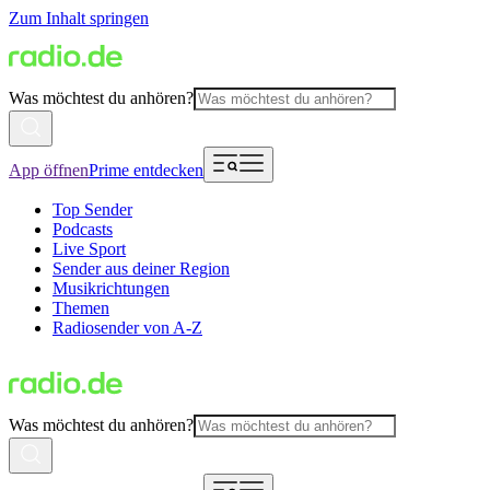
Zum Inhalt springen
Was möchtest du anhören?
App öffnen
Prime entdecken
Top Sender
Podcasts
Live Sport
Sender aus deiner Region
Musikrichtungen
Themen
Radiosender von A-Z
Was möchtest du anhören?