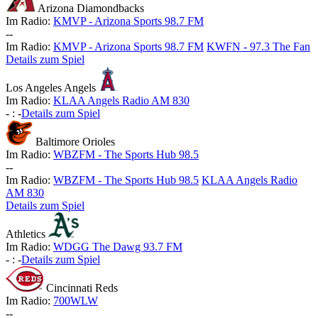
Arizona Diamondbacks
Im Radio:
KMVP - Arizona Sports 98.7 FM
-
-
Im Radio:
KMVP - Arizona Sports 98.7 FM
KWFN - 97.3 The Fan
Details zum Spiel
Los Angeles Angels
Im Radio:
KLAA Angels Radio AM 830
-
:
-
Details zum Spiel
Baltimore Orioles
Im Radio:
WBZFM - The Sports Hub 98.5
-
-
Im Radio:
WBZFM - The Sports Hub 98.5
KLAA Angels Radio
AM 830
Details zum Spiel
Athletics
Im Radio:
WDGG The Dawg 93.7 FM
-
:
-
Details zum Spiel
Cincinnati Reds
Im Radio:
700WLW
-
-