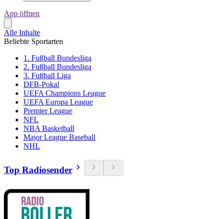
App öffnen
Alle Inhalte
Beliebte Sportarten
1. Fußball Bundesliga
2. Fußball Bundesliga
3. Fußball Liga
DFB-Pokal
UEFA Champions League
UEFA Europa League
Premier League
NFL
NBA Basketball
Major League Baseball
NHL
Top Radiosender