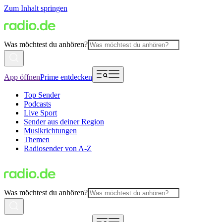
Zum Inhalt springen
Was möchtest du anhören?
App öffnen
Prime entdecken
Top Sender
Podcasts
Live Sport
Sender aus deiner Region
Musikrichtungen
Themen
Radiosender von A-Z
Was möchtest du anhören?