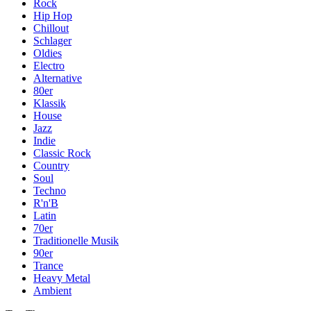
Rock
Hip Hop
Chillout
Schlager
Oldies
Electro
Alternative
80er
Klassik
House
Jazz
Indie
Classic Rock
Country
Soul
Techno
R'n'B
Latin
70er
Traditionelle Musik
90er
Trance
Heavy Metal
Ambient