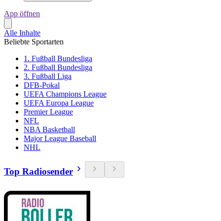
App öffnen
Alle Inhalte
Beliebte Sportarten
1. Fußball Bundesliga
2. Fußball Bundesliga
3. Fußball Liga
DFB-Pokal
UEFA Champions League
UEFA Europa League
Premier League
NFL
NBA Basketball
Major League Baseball
NHL
Top Radiosender