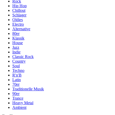
Rock
Hip Hop
Chillout
Schlager
Oldies
Electro
Alternative
80er
Klassik
House
Jazz
Indie
Classic Rock
Country
Soul
Techno
R'n'B
Latin
70er
Traditionelle Musik
90er
Trance
Heavy Metal
Ambient