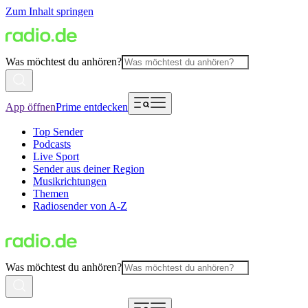
Zum Inhalt springen
Was möchtest du anhören?
App öffnen
Prime entdecken
Top Sender
Podcasts
Live Sport
Sender aus deiner Region
Musikrichtungen
Themen
Radiosender von A-Z
Was möchtest du anhören?