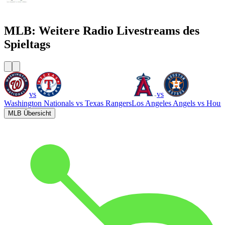
WGN - Radio 720 AM Chicago's News and Talk and Sports
MLB: Weitere Radio Livestreams des
Spieltags
vs
vs
Washington Nationals
vs
Texas Rangers
Los Angeles Angels
vs
Houst
MLB Übersicht