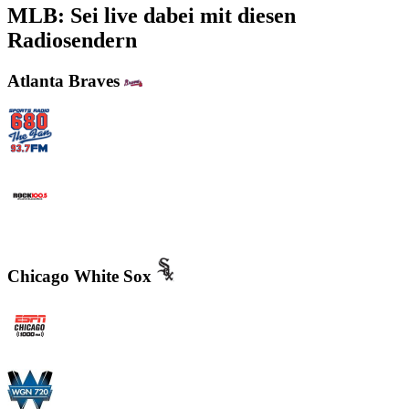
MLB: Sei live dabei mit diesen
Radiosendern
Atlanta Braves
WCNN - Sports Radio 680 The Fan
WNNX Rock 100.5
Chicago White Sox
WMVP - ESPN 1000 AM