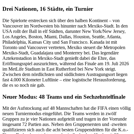
Drei Nationen, 16 Städte, ein Turnier
Die Spielorte erstrecken sich über den halben Kontinent – von
Vancouver im Nordwesten bis hinunter nach Mexiko-Stadt. In den
USA rollt der Ball in elf Städten, darunter New York/New Jersey,
Los Angeles, Boston, Miami, Dallas, Houston, Seattle, Atlanta,
Philadelphia, Kansas City und San Francisco. Kanada ist mit
Toronto und Vancouver vertreten, Mexiko steuert die Metropolen
Mexiko-Stadt, Guadalajara und Monterrey bei. Das legendäre
Aztekenstadion in Mexiko-Stadt genießt dabei die Ehre, das
Eröffnungsspiel auszurichten, während das Finale am 19. Juli 2026
im MetLife Stadium in East Rutherford bei New York steigt.
Zwischen dem nördlichsten und südlichsten Austragungsort liegen
fast 4.000 Kilometer Luftlinie – eine logistische Herausforderung,
die es so noch nie gab.
Neuer Modus: 48 Teams und ein Sechzehntelfinale
Mit der Aufstockung auf 48 Mannschaften hat die FIFA einen völlig
neuen Turniermodus eingeführt. Die Teams werden in zwölf
Gruppen zu je vier Nationen aufgeteilt und tragen in der Vorrunde
insgesamt 72 Partien aus. Neben den Gruppenersten und -zweiten
qualifizieren sich auch die acht besten Gruppendritten für die K.o.-