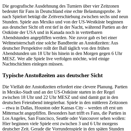
Die geografische Ausdehnung des Turniers über vier Zeitzonen
bedeutet für Fans in Deutschland eine echte Belastungsprobe. Je
nach Spielort beträgt die Zeitverschiebung zwischen sechs und neun
Stunden. Spiele aus Mexiko und von der US-Westküste beginnen
aus deutscher Sicht oft erst tief in der Nacht, während Partien an der
Ostküste der USA und in Kanada noch in vertretbaren
Abendstunden angepfiffen werden. Nie zuvor gab es bei einer
Weltmeisterschaft eine solche Bandbreite an Anstoßzeiten: Aus
deutscher Perspektive rollt der Ball täglich von den frühen
Abendstunden um 18 Uhr bis hinein in den Morgen gegen 6 Uhr
MESZ. Wer alle Spiele live verfolgen möchte, wird einige
Nachtschichten einlegen müssen.
Typische Anstoßzeiten aus deutscher Sicht
Die Vielfalt der Anstoßzeiten erfordert eine clevere Planung. Partien
in Mexiko-Stadt und an der US-Ostküste starten in der Regel
zwischen 18 Uhr und 22 Uhr MESZ und sind damit gut in den
deutschen Feierabend integrierbar. Spiele in den mittleren Zeitzonen
– etwa in Dallas, Houston oder Kansas City – werden oft erst um
Mitternacht angepfiffen. Besonders hart trifft es Fans, die Partien in
Los Angeles, San Francisco, Seattle oder Vancouver sehen wollen:
Hier beginnen viele Spiele erst zwischen 3 und 6 Uhr morgens
deutscher Zeit. Gerade die Vorrundenspiele in den späten Stunden