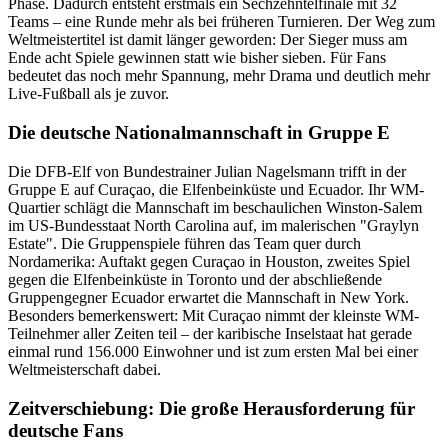
Phase. Dadurch entsteht erstmals ein Sechzehntelfinale mit 32
Teams – eine Runde mehr als bei früheren Turnieren. Der Weg zum
Weltmeistertitel ist damit länger geworden: Der Sieger muss am
Ende acht Spiele gewinnen statt wie bisher sieben. Für Fans
bedeutet das noch mehr Spannung, mehr Drama und deutlich mehr
Live-Fußball als je zuvor.
Die deutsche Nationalmannschaft in Gruppe E
Die DFB-Elf von Bundestrainer Julian Nagelsmann trifft in der
Gruppe E auf Curaçao, die Elfenbeinküste und Ecuador. Ihr WM-
Quartier schlägt die Mannschaft im beschaulichen Winston-Salem
im US-Bundesstaat North Carolina auf, im malerischen "Graylyn
Estate". Die Gruppenspiele führen das Team quer durch
Nordamerika: Auftakt gegen Curaçao in Houston, zweites Spiel
gegen die Elfenbeinküste in Toronto und der abschließende
Gruppengegner Ecuador erwartet die Mannschaft in New York.
Besonders bemerkenswert: Mit Curaçao nimmt der kleinste WM-
Teilnehmer aller Zeiten teil – der karibische Inselstaat hat gerade
einmal rund 156.000 Einwohner und ist zum ersten Mal bei einer
Weltmeisterschaft dabei.
Zeitverschiebung: Die große Herausforderung für
deutsche Fans