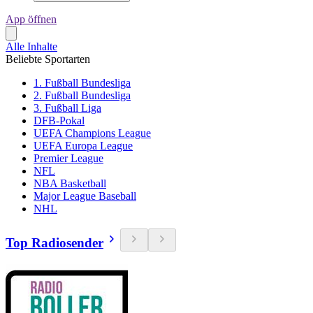
App öffnen
Alle Inhalte
Beliebte Sportarten
1. Fußball Bundesliga
2. Fußball Bundesliga
3. Fußball Liga
DFB-Pokal
UEFA Champions League
UEFA Europa League
Premier League
NFL
NBA Basketball
Major League Baseball
NHL
Top Radiosender