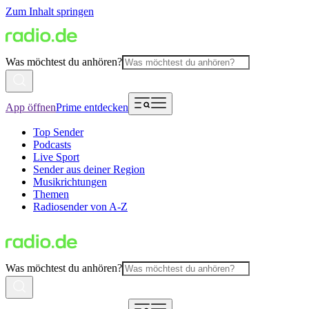
Zum Inhalt springen
Was möchtest du anhören?
App öffnen
Prime entdecken
Top Sender
Podcasts
Live Sport
Sender aus deiner Region
Musikrichtungen
Themen
Radiosender von A-Z
Was möchtest du anhören?