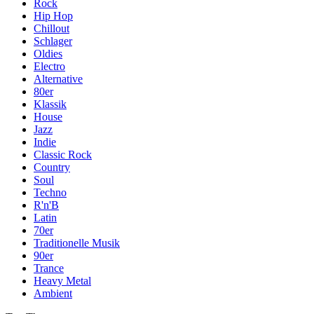
Rock
Hip Hop
Chillout
Schlager
Oldies
Electro
Alternative
80er
Klassik
House
Jazz
Indie
Classic Rock
Country
Soul
Techno
R'n'B
Latin
70er
Traditionelle Musik
90er
Trance
Heavy Metal
Ambient