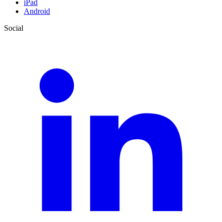
iPad
Android
Social