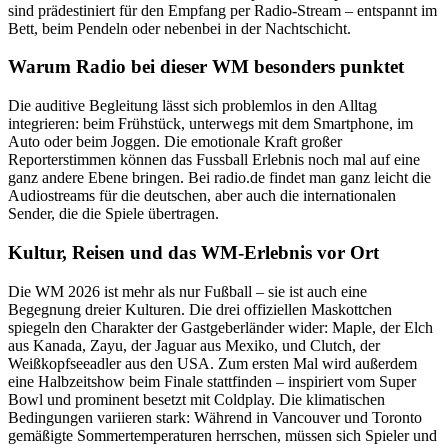
sind prädestiniert für den Empfang per Radio-Stream – entspannt im
Bett, beim Pendeln oder nebenbei in der Nachtschicht.
Warum Radio bei dieser WM besonders punktet
Die auditive Begleitung lässt sich problemlos in den Alltag
integrieren: beim Frühstück, unterwegs mit dem Smartphone, im
Auto oder beim Joggen. Die emotionale Kraft großer
Reporterstimmen können das Fussball Erlebnis noch mal auf eine
ganz andere Ebene bringen. Bei radio.de findet man ganz leicht die
Audiostreams für die deutschen, aber auch die internationalen
Sender, die die Spiele übertragen.
Kultur, Reisen und das WM-Erlebnis vor Ort
Die WM 2026 ist mehr als nur Fußball – sie ist auch eine
Begegnung dreier Kulturen. Die drei offiziellen Maskottchen
spiegeln den Charakter der Gastgeberländer wider: Maple, der Elch
aus Kanada, Zayu, der Jaguar aus Mexiko, und Clutch, der
Weißkopfseeadler aus den USA. Zum ersten Mal wird außerdem
eine Halbzeitshow beim Finale stattfinden – inspiriert vom Super
Bowl und prominent besetzt mit Coldplay. Die klimatischen
Bedingungen variieren stark: Während in Vancouver und Toronto
gemäßigte Sommertemperaturen herrschen, müssen sich Spieler und