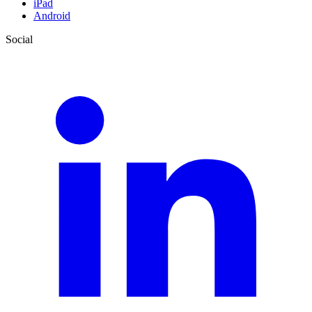
iPad
Android
Social