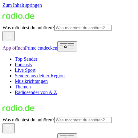
Zum Inhalt springen
Was möchtest du anhören?
App öffnen
Prime entdecken
Top Sender
Podcasts
Live Sport
Sender aus deiner Region
Musikrichtungen
Themen
Radiosender von A-Z
Was möchtest du anhören?