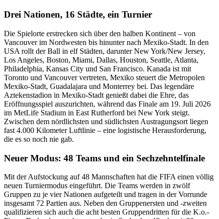
Drei Nationen, 16 Städte, ein Turnier
Die Spielorte erstrecken sich über den halben Kontinent – von
Vancouver im Nordwesten bis hinunter nach Mexiko-Stadt. In den
USA rollt der Ball in elf Städten, darunter New York/New Jersey,
Los Angeles, Boston, Miami, Dallas, Houston, Seattle, Atlanta,
Philadelphia, Kansas City und San Francisco. Kanada ist mit
Toronto und Vancouver vertreten, Mexiko steuert die Metropolen
Mexiko-Stadt, Guadalajara und Monterrey bei. Das legendäre
Aztekenstadion in Mexiko-Stadt genießt dabei die Ehre, das
Eröffnungsspiel auszurichten, während das Finale am 19. Juli 2026
im MetLife Stadium in East Rutherford bei New York steigt.
Zwischen dem nördlichsten und südlichsten Austragungsort liegen
fast 4.000 Kilometer Luftlinie – eine logistische Herausforderung,
die es so noch nie gab.
Neuer Modus: 48 Teams und ein Sechzehntelfinale
Mit der Aufstockung auf 48 Mannschaften hat die FIFA einen völlig
neuen Turniermodus eingeführt. Die Teams werden in zwölf
Gruppen zu je vier Nationen aufgeteilt und tragen in der Vorrunde
insgesamt 72 Partien aus. Neben den Gruppenersten und -zweiten
qualifizieren sich auch die acht besten Gruppendritten für die K.o.-