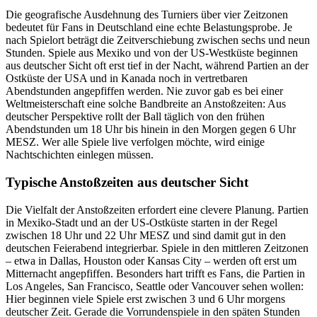
Die geografische Ausdehnung des Turniers über vier Zeitzonen
bedeutet für Fans in Deutschland eine echte Belastungsprobe. Je
nach Spielort beträgt die Zeitverschiebung zwischen sechs und neun
Stunden. Spiele aus Mexiko und von der US-Westküste beginnen
aus deutscher Sicht oft erst tief in der Nacht, während Partien an der
Ostküste der USA und in Kanada noch in vertretbaren
Abendstunden angepfiffen werden. Nie zuvor gab es bei einer
Weltmeisterschaft eine solche Bandbreite an Anstoßzeiten: Aus
deutscher Perspektive rollt der Ball täglich von den frühen
Abendstunden um 18 Uhr bis hinein in den Morgen gegen 6 Uhr
MESZ. Wer alle Spiele live verfolgen möchte, wird einige
Nachtschichten einlegen müssen.
Typische Anstoßzeiten aus deutscher Sicht
Die Vielfalt der Anstoßzeiten erfordert eine clevere Planung. Partien
in Mexiko-Stadt und an der US-Ostküste starten in der Regel
zwischen 18 Uhr und 22 Uhr MESZ und sind damit gut in den
deutschen Feierabend integrierbar. Spiele in den mittleren Zeitzonen
– etwa in Dallas, Houston oder Kansas City – werden oft erst um
Mitternacht angepfiffen. Besonders hart trifft es Fans, die Partien in
Los Angeles, San Francisco, Seattle oder Vancouver sehen wollen:
Hier beginnen viele Spiele erst zwischen 3 und 6 Uhr morgens
deutscher Zeit. Gerade die Vorrundenspiele in den späten Stunden