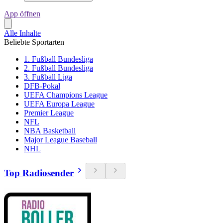
App öffnen
Alle Inhalte
Beliebte Sportarten
1. Fußball Bundesliga
2. Fußball Bundesliga
3. Fußball Liga
DFB-Pokal
UEFA Champions League
UEFA Europa League
Premier League
NFL
NBA Basketball
Major League Baseball
NHL
Top Radiosender