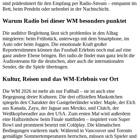
sind prädestiniert für den Empfang per Radio-Stream – entspannt im
Bett, beim Pendeln oder nebenbei in der Nachtschicht.
Warum Radio bei dieser WM besonders punktet
Die auditive Begleitung lässt sich problemlos in den Alltag
integrieren: beim Frühstück, unterwegs mit dem Smartphone, im
Auto oder beim Joggen. Die emotionale Kraft großer
Reporterstimmen können das Fussball Erlebnis noch mal auf eine
ganz andere Ebene bringen. Bei radio.de findet man ganz leicht die
Audiostreams für die deutschen, aber auch die internationalen
Sender, die die Spiele übertragen.
Kultur, Reisen und das WM-Erlebnis vor Ort
Die WM 2026 ist mehr als nur Fußball – sie ist auch eine
Begegnung dreier Kulturen. Die drei offiziellen Maskottchen
spiegeln den Charakter der Gastgeberländer wider: Maple, der Elch
aus Kanada, Zayu, der Jaguar aus Mexiko, und Clutch, der
Weißkopfseeadler aus den USA. Zum ersten Mal wird außerdem
eine Halbzeitshow beim Finale stattfinden – inspiriert vom Super
Bowl und prominent besetzt mit Coldplay. Die klimatischen
Bedingungen variieren stark: Während in Vancouver und Toronto
gemäßigte Sommertemperaturen herrschen, müssen sich Spieler und