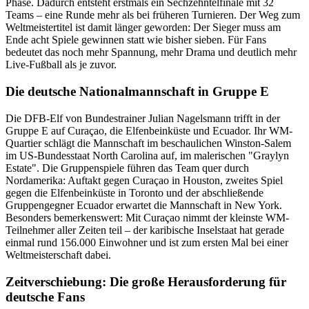
Phase. Dadurch entsteht erstmals ein Sechzehntelfinale mit 32
Teams – eine Runde mehr als bei früheren Turnieren. Der Weg zum
Weltmeistertitel ist damit länger geworden: Der Sieger muss am
Ende acht Spiele gewinnen statt wie bisher sieben. Für Fans
bedeutet das noch mehr Spannung, mehr Drama und deutlich mehr
Live-Fußball als je zuvor.
Die deutsche Nationalmannschaft in Gruppe E
Die DFB-Elf von Bundestrainer Julian Nagelsmann trifft in der
Gruppe E auf Curaçao, die Elfenbeinküste und Ecuador. Ihr WM-
Quartier schlägt die Mannschaft im beschaulichen Winston-Salem
im US-Bundesstaat North Carolina auf, im malerischen "Graylyn
Estate". Die Gruppenspiele führen das Team quer durch
Nordamerika: Auftakt gegen Curaçao in Houston, zweites Spiel
gegen die Elfenbeinküste in Toronto und der abschließende
Gruppengegner Ecuador erwartet die Mannschaft in New York.
Besonders bemerkenswert: Mit Curaçao nimmt der kleinste WM-
Teilnehmer aller Zeiten teil – der karibische Inselstaat hat gerade
einmal rund 156.000 Einwohner und ist zum ersten Mal bei einer
Weltmeisterschaft dabei.
Zeitverschiebung: Die große Herausforderung für
deutsche Fans