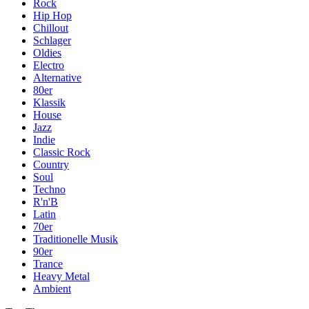
Rock
Hip Hop
Chillout
Schlager
Oldies
Electro
Alternative
80er
Klassik
House
Jazz
Indie
Classic Rock
Country
Soul
Techno
R'n'B
Latin
70er
Traditionelle Musik
90er
Trance
Heavy Metal
Ambient