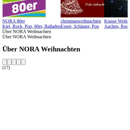
NORA 80er
christmasweihnachten
Krasse Weihn
Kiel, Rock, Pop, 80er, Balladen
Essen, Schlager, Pop
Aachen, Rock
Über NORA Weihnachten
Über NORA Weihnachten
Über NORA Weihnachten
(17)
Sender-Website