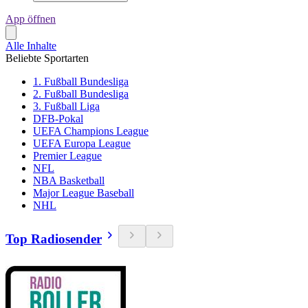
App öffnen
Alle Inhalte
Beliebte Sportarten
1. Fußball Bundesliga
2. Fußball Bundesliga
3. Fußball Liga
DFB-Pokal
UEFA Champions League
UEFA Europa League
Premier League
NFL
NBA Basketball
Major League Baseball
NHL
Top Radiosender