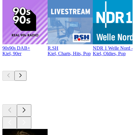
90s90s DAB+
R.SH
NDR 1 Welle Nord - 
Kiel, 90er
Kiel, Charts, Hits, Pop
Kiel, Oldies, Pop
Top
Podcasts
Top
Podcasts
Top
Podcasts