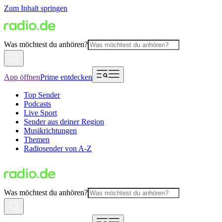
Zum Inhalt springen
Was möchtest du anhören?
App öffnen
Prime entdecken
Top Sender
Podcasts
Live Sport
Sender aus deiner Region
Musikrichtungen
Themen
Radiosender von A-Z
Was möchtest du anhören?