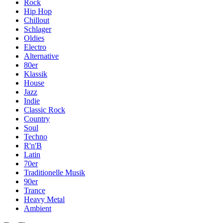
Rock
Hip Hop
Chillout
Schlager
Oldies
Electro
Alternative
80er
Klassik
House
Jazz
Indie
Classic Rock
Country
Soul
Techno
R'n'B
Latin
70er
Traditionelle Musik
90er
Trance
Heavy Metal
Ambient