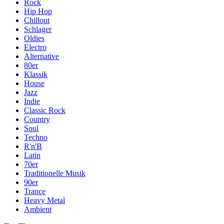
Rock
Hip Hop
Chillout
Schlager
Oldies
Electro
Alternative
80er
Klassik
House
Jazz
Indie
Classic Rock
Country
Soul
Techno
R'n'B
Latin
70er
Traditionelle Musik
90er
Trance
Heavy Metal
Ambient