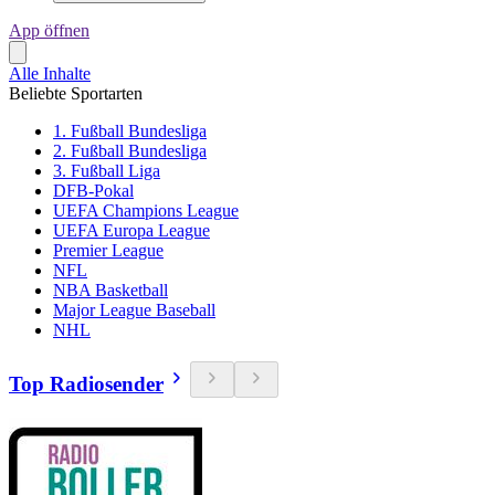
App öffnen
Alle Inhalte
Beliebte Sportarten
1. Fußball Bundesliga
2. Fußball Bundesliga
3. Fußball Liga
DFB-Pokal
UEFA Champions League
UEFA Europa League
Premier League
NFL
NBA Basketball
Major League Baseball
NHL
Top Radiosender