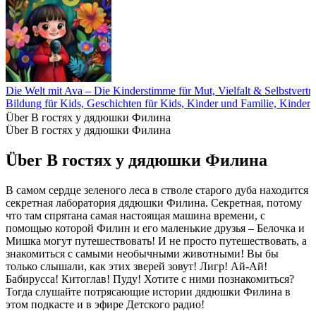
Die Welt mit Ava – Die Kinderstimme für Mut, Vielfalt & Selbstvertr
Bildung für Kids, Geschichten für Kids, Kinder und Familie, Kinder
Über В гостях у дядюшки Филина
Über В гостях у дядюшки Филина
Über В гостях у дядюшки Филина
В самом сердце зеленого леса в стволе старого дуба находится
секретная лаборатория дядюшки Филина. Секретная, потому
что там спрятана самая настоящая машина времени, с
помощью которой Филин и его маленькие друзья – Белочка и
Мишка могут путешествовать! И не просто путешествовать, а
знакомиться с самыми необычными животными! Вы бы
только слышали, как этих зверей зовут! Лигр! Ай-Ай!
Бабирусса! Китоглав! Пуду! Хотите с ними познакомиться?
Тогда слушайте потрясающие истории дядюшки Филина в
этом подкасте и в эфире Детского радио!