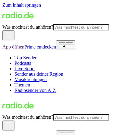
Zum Inhalt springen
Was möchtest du anhören?
App öffnen
Prime entdecken
Top Sender
Podcasts
Live Sport
Sender aus deiner Region
Musikrichtungen
Themen
Radiosender von A-Z
Was möchtest du anhören?