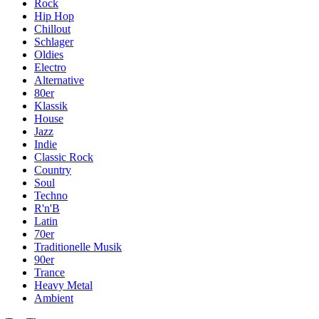
Rock
Hip Hop
Chillout
Schlager
Oldies
Electro
Alternative
80er
Klassik
House
Jazz
Indie
Classic Rock
Country
Soul
Techno
R'n'B
Latin
70er
Traditionelle Musik
90er
Trance
Heavy Metal
Ambient