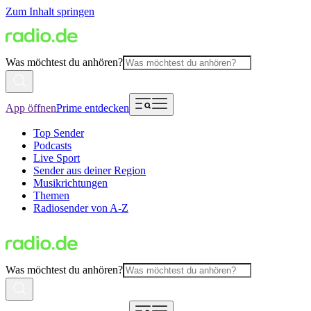
Zum Inhalt springen
Was möchtest du anhören?
App öffnen
Prime entdecken
Top Sender
Podcasts
Live Sport
Sender aus deiner Region
Musikrichtungen
Themen
Radiosender von A-Z
Was möchtest du anhören?