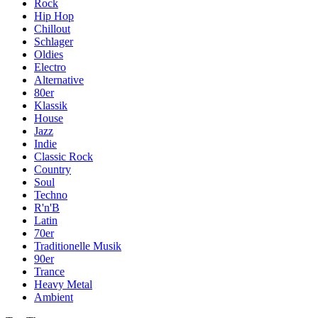
Rock
Hip Hop
Chillout
Schlager
Oldies
Electro
Alternative
80er
Klassik
House
Jazz
Indie
Classic Rock
Country
Soul
Techno
R'n'B
Latin
70er
Traditionelle Musik
90er
Trance
Heavy Metal
Ambient