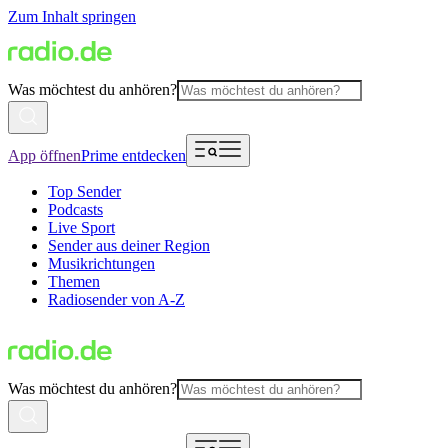
Zum Inhalt springen
Was möchtest du anhören?
App öffnen
Prime entdecken
Top Sender
Podcasts
Live Sport
Sender aus deiner Region
Musikrichtungen
Themen
Radiosender von A-Z
Was möchtest du anhören?