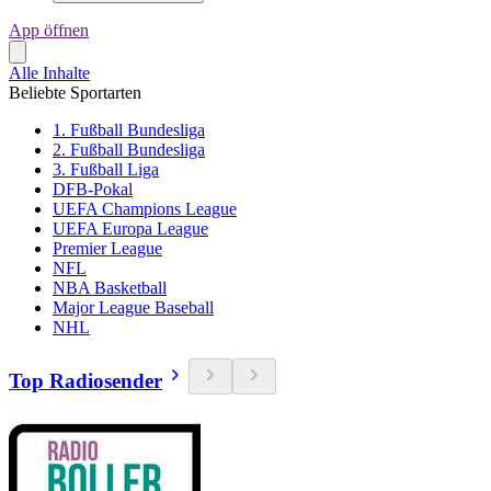
App öffnen
Alle Inhalte
Beliebte Sportarten
1. Fußball Bundesliga
2. Fußball Bundesliga
3. Fußball Liga
DFB-Pokal
UEFA Champions League
UEFA Europa League
Premier League
NFL
NBA Basketball
Major League Baseball
NHL
Top Radiosender