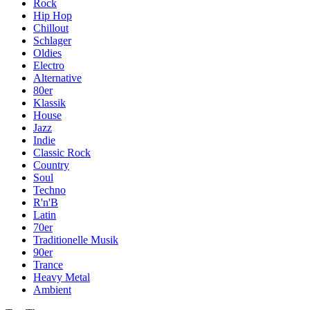
Rock
Hip Hop
Chillout
Schlager
Oldies
Electro
Alternative
80er
Klassik
House
Jazz
Indie
Classic Rock
Country
Soul
Techno
R'n'B
Latin
70er
Traditionelle Musik
90er
Trance
Heavy Metal
Ambient