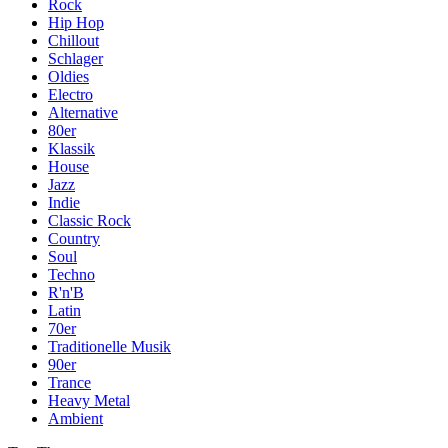
Rock
Hip Hop
Chillout
Schlager
Oldies
Electro
Alternative
80er
Klassik
House
Jazz
Indie
Classic Rock
Country
Soul
Techno
R'n'B
Latin
70er
Traditionelle Musik
90er
Trance
Heavy Metal
Ambient