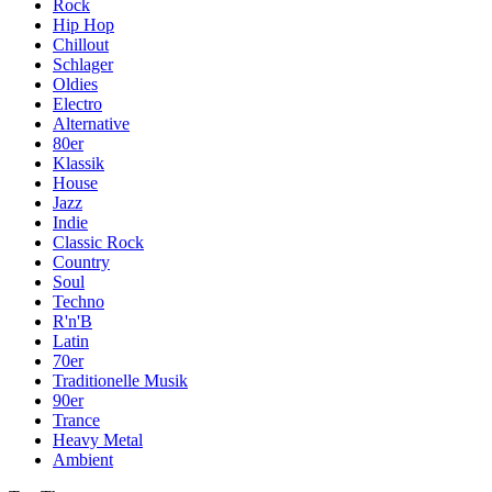
Rock
Hip Hop
Chillout
Schlager
Oldies
Electro
Alternative
80er
Klassik
House
Jazz
Indie
Classic Rock
Country
Soul
Techno
R'n'B
Latin
70er
Traditionelle Musik
90er
Trance
Heavy Metal
Ambient