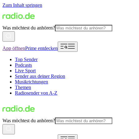
Zum Inhalt springen
Was möchtest du anhören?
App öffnen
Prime entdecken
Top Sender
Podcasts
Live Sport
Sender aus deiner Region
Musikrichtungen
Themen
Radiosender von A-Z
Was möchtest du anhören?